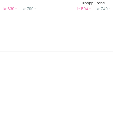
Knopp Stone
kr 639.-
kr 799.-
kr 594.-
kr 749.-