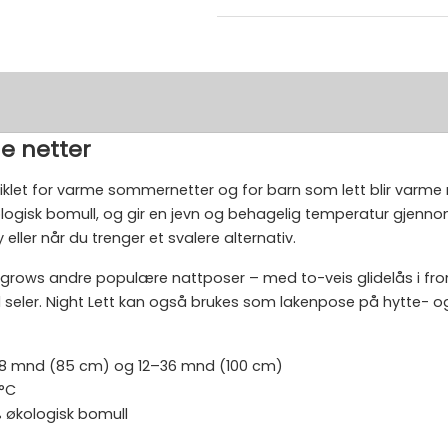
me netter
iklet for varme sommernetter og for barn som lett blir varme n
ologisk bomull, og gir en jevn og behagelig temperatur gjenn
ler når du trenger et svalere alternativ.
 andre populære nattposer – med to-veis glidelås i front for 
 seler. Night Lett kan også brukes som lakenpose på hytte- og
3–18 mnd (85 cm) og 12–36 mnd (100 cm)
4°C
 % økologisk bomull