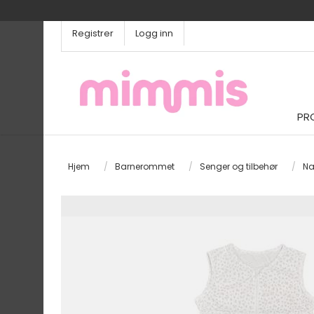
Registrer
Logg inn
PR
Hjem
/
Barnerommet
/
Senger og tilbehør
/
Na