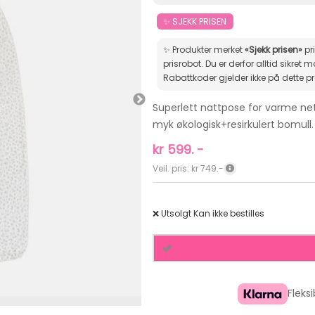
✨ SJEKK PRISEN
✨ Produkter merket
«Sjekk prisen»
pr
prisrobot. Du er derfor alltid sikret markedets beste pris.
Rabattkoder gjelder ikke på dette p
Superlett nattpose for varme net
myk økologisk+resirkulert bomull. 
kr
599.
-
Veil. pris: kr 749.-
❌ Utsolgt
Kan ikke bestilles
Fleks