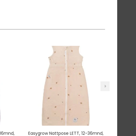
-36mnd,
Easygrow Nattpose LETT, 12-36mnd,
Sagababy