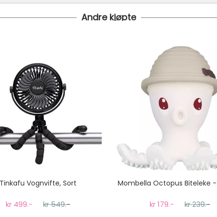
Andre kjøpte
i bestilt inn til deg og avsendt så snart den kommer inn til lage
 under er fraktprisen fra kr 79.-
koster fra kr 129 - og dersom dette er tilgjengelig på ditt pos
til tre dager fra bestilling til levering.
Tinkafu Vognvifte, Sort
Mombella Octopus Biteleke -
kr 499.-
kr 549.-
kr 179.-
kr 239.-