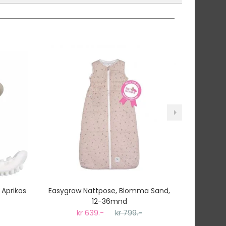
r.
tnummer vil du få det som et alternativ i kassen.
 Aprikos
Easygrow Nattpose, Blomma Sand,
Easygrow
12-36mnd
kr 639.-
kr 799.-