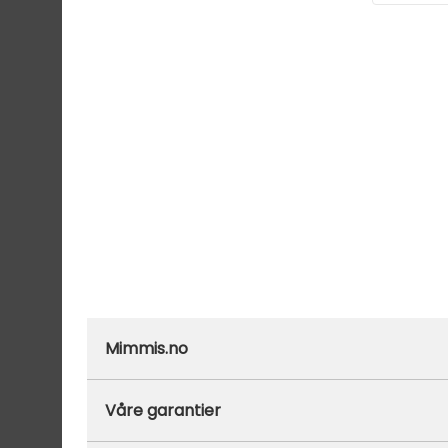
Mimmis.no
Ofte stilte spørsmål
Våre garantier
Om Mimmis