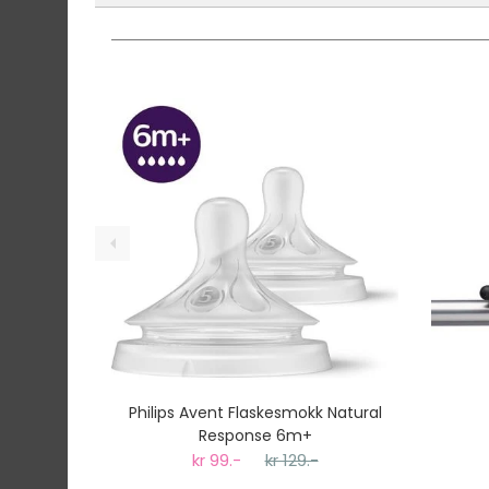
Denne varen er ikke lager hos oss, men vil bl
Vi har fri frakt på ordre over 1499.- På ordre
Ekspressfrakt med Bring Express og Widerøe 
Gjennomsnittlig leveringstid hos Mimmis er en 
Vi har fri retur ved bytte.
Philips Avent Flaskesmokk Natural
Response 6m+
kr 99.-
kr 129.-