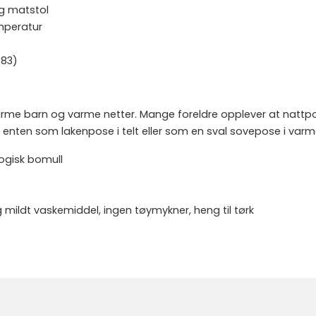
og matstol
emperatur
383)
 varme barn og varme netter. Mange foreldre opplever at nattp
 enten som lakenpose i telt eller som en sval sovepose i varm
logisk bomull
 mildt vaskemiddel, ingen tøymykner, heng til tørk