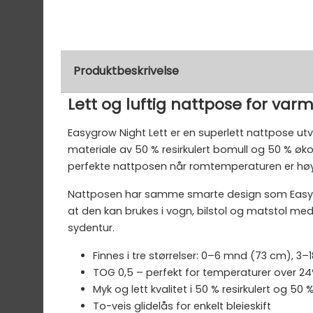
Produktbeskrivelse
Lett og luftig nattpose for var
Easygrow Night Lett er en superlett nattpose utv
materiale av 50 % resirkulert bomull og 50 % øk
perfekte nattposen når romtemperaturen er høy el
Nattposen har samme smarte design som Easygrows
at den kan brukes i vogn, bilstol og matstol med
sydentur.
Finnes i tre størrelser: 0–6 mnd (73 cm), 
TOG 0,5 – perfekt for temperaturer over 2
Myk og lett kvalitet i 50 % resirkulert og 50
To-veis glidelås for enkelt bleieskift