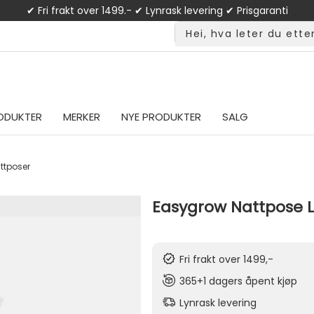
✔ Fri frakt over 1499.- ✔ Lynrask levering ✔ Prisgaranti
ODUKTER
MERKER
NYE PRODUKTER
SALG
ttposer
Easygrow Nattpose L
Fri frakt over 1499,-
365+1 dagers åpent kjøp
Lynrask levering