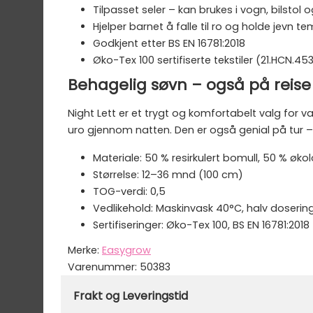
Tilpasset seler – kan brukes i vogn, bilstol 
Hjelper barnet å falle til ro og holde jevn t
Godkjent etter BS EN 16781:2018
Øko-Tex 100 sertifiserte tekstiler (21.HCN.45
Behagelig søvn – også på reise
Night Lett er et trygt og komfortabelt valg for
uro gjennom natten. Den er også genial på tur –
Materiale: 50 % resirkulert bomull, 50 % øko
Størrelse: 12–36 mnd (100 cm)
TOG-verdi: 0,5
Vedlikehold: Maskinvask 40°C, halv dosering
Sertifiseringer: Øko-Tex 100, BS EN 16781:2018
Merke:
Easygrow
Varenummer:
50383
Frakt og Leveringstid