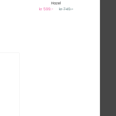
Hazel
kr 599.-
kr 749.-