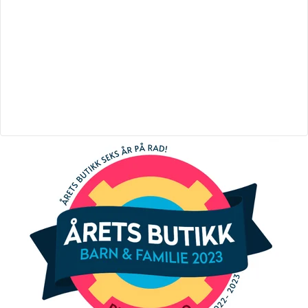
VENDBAR SPORTSDEL
På en tur i dyreparken eller rundt den lokale
dammen? Vend sittedelen fremover, slik at barnet ditt får
se verden. Trenger den lille trøst og komfort? Vri sittedelen
mot deg, slik at barnet ser deg og føler seg trygg.