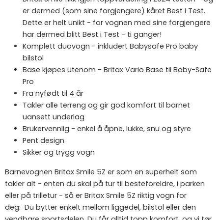
er dermed (som sine forgjengere) kåret Best i Test.
Dette er helt unikt - for vognen med sine forgjengere
har dermed blitt Best i Test - ti ganger!
Komplett duovogn - inkludert Babysafe Pro baby
bilstol
Base kjøpes utenom - Britax Vario Base til Baby-Safe
Pro
Fra nyfødt til 4 år
Takler alle terreng og gir god komfort til barnet
uansett underlag
Brukervennlig - enkel å åpne, lukke, snu og styre
Pent design
Sikker og trygg vogn
Barnevognen Britax Smile 5Z er som en superhelt som
takler alt - enten du skal på tur til besteforeldre, i parken
eller på trilletur - så er Britax Smile 5Z riktig vogn for
deg: Du bytter enkelt mellom liggedel, bilstol eller den
vendbare sportsdelen. Du får alltid topp komfort, og vi tør