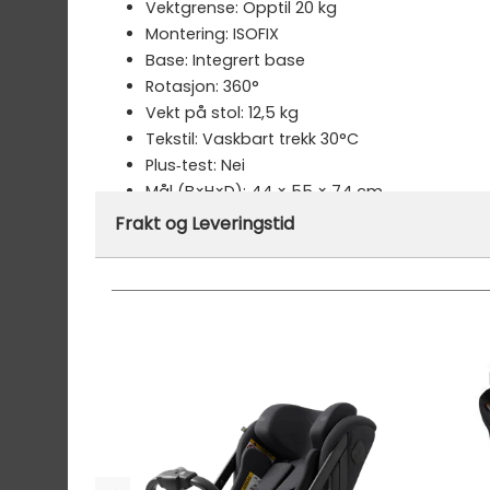
Vektgrense: Opptil 20 kg
Montering: ISOFIX
Base: Integrert base
Rotasjon: 360°
Vekt på stol: 12,5 kg
Tekstil: Vaskbart trekk 30°C
Plus‑test: Nei
Mål (B×H×D): 44 × 55 × 74 cm
Frakt og Leveringstid
Merke:
Britax
Varenummer:
49682
Denne varen er ikke lager hos oss, men vil bl
Gratis frakt!
- Vi har fri frakt på ordre over
Ekspressfrakt med Bring Express og Widerøe 
Gjennomsnittlig leveringstid hos Mimmis er en 
Vi har fri retur ved bytte.