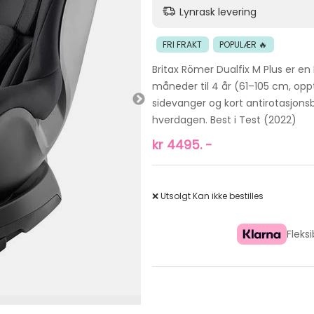
Lynrask levering
FRI FRAKT
POPULÆR 🔥
Britax Römer Dualfix M Plus er en 
måneder til 4 år (61–105 cm, opp
sidevanger og kort antirotasjonsbø
hverdagen. Best i Test (2022)
kr
4495.
-
❌ Utsolgt
Kan ikke bestilles
Fleks