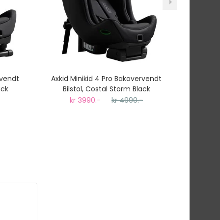
rvendt
Axkid Minikid 4 Pro Bakovervendt
Axkid O
ack
Bilstol, Costal Storm Black
kr 3990.-
kr 4990.-
k