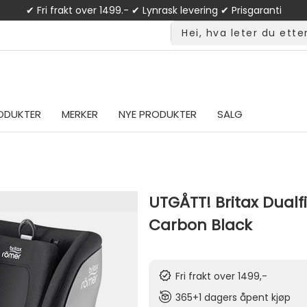
✔ Fri frakt over 1499.- ✔ Lynrask levering ✔ Prisgaranti
ODUKTER
MERKER
NYE PRODUKTER
SALG
UTGÅTT! Britax Dualfix
Carbon Black
Fri frakt over 1499,-
365+1 dagers åpent kjøp