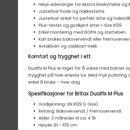
Høye sidevanger for ekstra beskyttelse og
Justerbar hode og nakkestøtte
Justerbar vinkel for perfekt sitte og hvilestil
Plus-testet og godkjent etter i-Size R129
Enkel montering med ISOFIX og støtteben
Kan brukes bakovervendt eller fremoverven
Avtakbart og vaskbart trekk
Komfort og trygghet i ett
Dualfix M Plus er laget for å vokse med barnet o
trygghet på hver eneste tur. Med myk polstring o
enkel å bruke – hver dag.
Spesifikasjoner for Britax Dualfix M Plus
Godkjenning: UN R129 (i-Size)
Retning: Bakovervendt / Fremovervendt
Alder: 3 måneder til ca. 4 år
Høyde: 61 - 105 cm