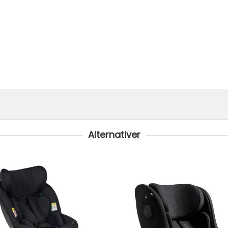
Alternativer
i bestilt inn til deg og avsendt så snart den kommer inn til lage
 1499.- Dette gjelder standard postpakke.
koster fra kr 129 - og dersom dette er tilgjengelig på ditt pos
til tre dager fra bestilling til levering.