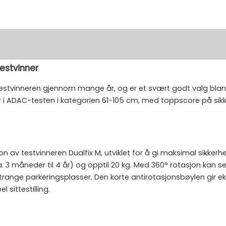
Testvinner
 testvinneren gjennom mange år, og er et svært godt valg blant
 i ADAC-testen i kategorien 61-105 cm, med toppscore på sikk
n av testvinneren Dualfix M, utviklet for å gi maksimal sikkerhe
ca. 3 måneder til 4 år) og opptil 20 kg. Med 360° rotasjon kan s
 trange parkeringsplasser. Den korte antirotasjonsbøylen gir 
sittestilling.