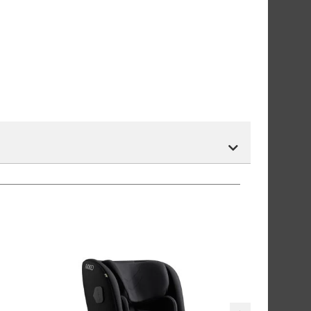
r.
tnummer vil du få det som et alternativ i kassen.