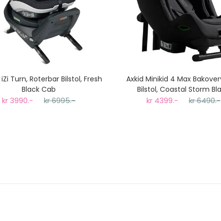
iZi Turn, Roterbar Bilstol, Fresh
Axkid Minikid 4 Max Bakove
Black Cab
Bilstol, Coastal Storm Bl
kr 3990.-
kr 6995.-
kr 4399.-
kr 6490.-