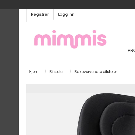
Registrer
Logg inn
PR
Hjem
/
Bilstoler
/
Bakovervendte bilstoler