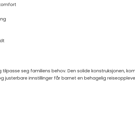
 komfort
ling
dt
g tilpasse seg familiens behov. Den solide konstruksjonen, kom
g justerbare innstillinger får barnet en behagelig reiseopplev