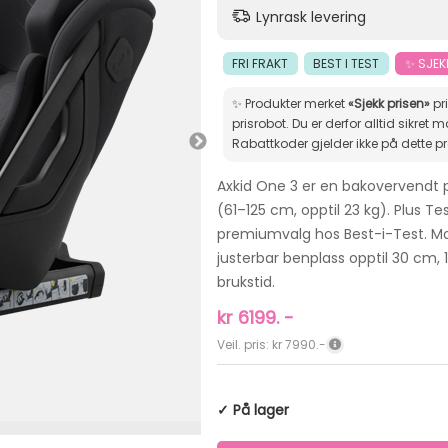
Lynrask levering
FRI FRAKT
BEST I TEST
✨ SJEK
✨ Produkter merket
«Sjekk prisen»
pr
prisrobot. Du er derfor alltid sikret markedets beste pris.
Rabattkoder gjelder ikke på dette p
Axkid One 3 er en bakovervendt pr
(61–125 cm, opptil 23 kg). Plus T
premiumvalg hos Best-i-Test. Mo
justerbar benplass opptil 30 cm,
brukstid.
kr
6199.
-
Veil. pris: kr 7990.-
✓ På lager