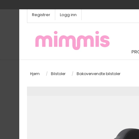
Registrer
Logg inn
PR
Hjem
/
Bilstoler
/
Bakovervendte bilstoler