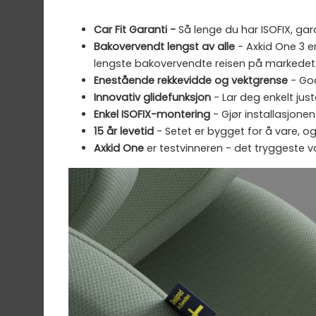
Car Fit Garanti -
Så lenge du har ISOFIX, gara
Bakovervendt lengst av alle
- Axkid One 3 e
lengste bakovervendte reisen på markedet
Enestående rekkevidde og vektgrense
- God
Innovativ glidefunksjon
- Lar deg enkelt just
Enkel ISOFIX-montering
- Gjør installasjonen 
15 år levetid
- Setet er bygget for å vare, og
Axkid One
er testvinneren - det tryggeste va