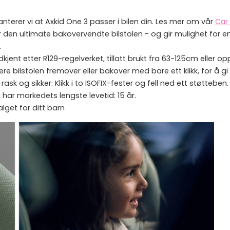
nterer vi at Axkid One 3 passer i bilen din. Les mer om vår
Car 
r den ultimate bakovervendte bilstolen - og gir mulighet for en
.
kjent etter R129-regelverket, tillatt brukt fra 63-125cm eller opp
ere bilstolen fremover eller bakover med bare ett klikk, for å gi
rask og sikker: Klikk i to ISOFIX-fester og fell ned ett støtteben.
 har markedets lengste levetid: 15 år.
lget for ditt barn