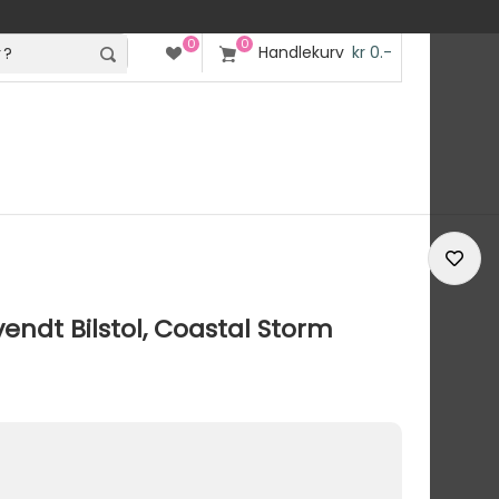
0
0
Handlekurv
kr 0.-
endt Bilstol, Coastal Storm