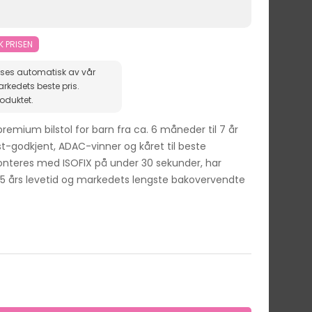
K PRISEN
ises automatisk av vår
roduktet.
emium bilstol for barn fra ca. 6 måneder til 7 år
est-godkjent, ADAC-vinner og kåret til beste
nteres med ISOFIX på under 30 sekunder, har
 15 års levetid og markedets lengste bakovervendte