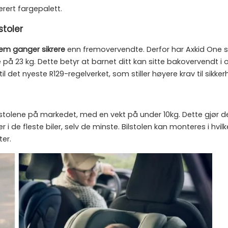
rerert fargepalett.
stoler
em ganger sikrere
enn fremovervendte. Derfor har Axkid One s
på 23 kg. Dette betyr at barnet ditt kan sitte bakovervendt i 
l det nyeste R129-regelverket, som stiller høyere krav til sikker
stolene på markedet, med en vekt på under 10kg. Dette gjør den
 de fleste biler, selv de minste. Bilstolen kan monteres i hvilk
ter.