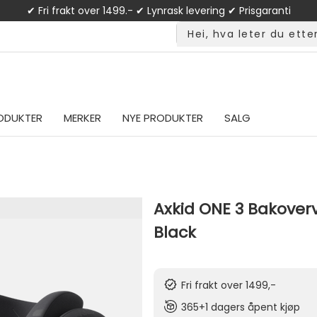
✔ Fri frakt over 1499.- ✔ Lynrask levering ✔ Prisgaranti
ODUKTER
MERKER
NYE PRODUKTER
SALG
Axkid ONE 3 Bakoverv
Black
Fri frakt over 1499,-
365+1 dagers åpent kjøp