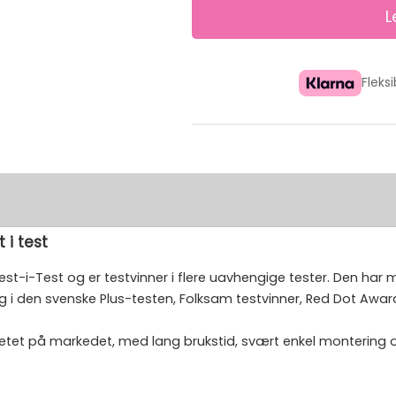
Fleks
 i test
st-i-Test og er testvinner i flere uavhengige tester. Den har m
g i den svenske Plus-testen, Folksam testvinner, Red Dot Awar
tet på markedet, med lang brukstid, svært enkel montering og