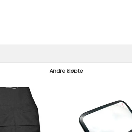
Andre kjøpte
i bestilt inn til deg og avsendt så snart den kommer inn til lage
 1499.- Dette gjelder standard postpakke.
koster fra kr 129 - og dersom dette er tilgjengelig på ditt pos
til tre dager fra bestilling til levering.