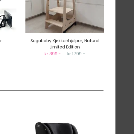
r
Sagababy Kjøkkenhjelper, Natural
BabyDan
Limited Edition
kr 899.-
kr 1799.-