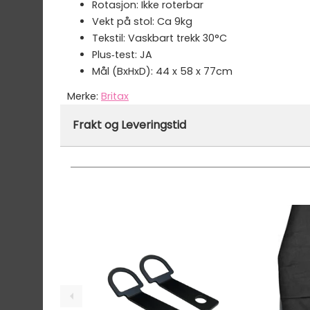
Rotasjon: Ikke roterbar
Vekt på stol: Ca 9kg
Tekstil: Vaskbart trekk 30°C
Plus‑test: JA
Mål (BxHxD): 44 x 58 x 77cm
Merke:
Britax
Varenummer:
47064
Frakt og Leveringstid
Denne varen er ikke lager hos oss, men vil bl
Gratis frakt!
- Vi har fri frakt på ordre over
Ekspressfrakt med Bring Express og Widerøe 
Gjennomsnittlig leveringstid hos Mimmis er en 
Vi har fri retur ved bytte.