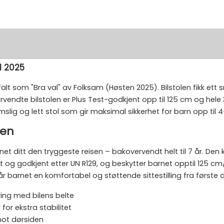
ol 2025
alt som "Bra val" av Folksam (Høsten 2025). Bilstolen fikk ett
rvendte bilstolen er Plus Test-godkjent opp til 125 cm og hel
ig og lett stol som gir maksimal sikkerhet for barn opp til 4-
ien
rnet ditt den tryggeste reisen – bakovervendt helt til 7 år. De
t og godkjent etter UN R129, og beskytter barnet opptil 125 c
barnet en komfortabel og støttende sittestilling fra første 
ring med bilens belte
or ekstra stabilitet
mot dørsiden