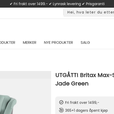
✔ Fri frakt over 1499.- ✔ Lynrask levering ✔ Prisgaranti
ODUKTER
MERKER
NYE PRODUKTER
SALG
UTGÅTT! Britax Max-S
Jade Green
Fri frakt over 1499,-
365+1 dagers åpent kjøp