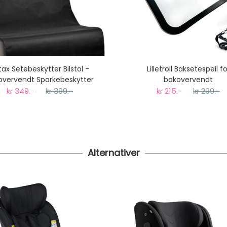
itax Setebeskytter Bilstol -
Lilletroll Baksetespeil fo
overvendt Sparkebeskytter
bakovervendt
kr 349.-
kr 399.-
kr 215.-
kr 299.-
Alternativer