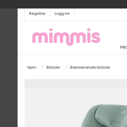
Registrer
Logg inn
PR
Hjem
/
Bilstoler
/
Bakovervendte bilstoler