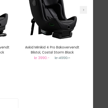
rvendt
Axkid Minikid 4 Pro Bakovervendt
Axkid O
ack
Bilstol, Costal Storm Black
kr 3990.-
kr 4990.-
k