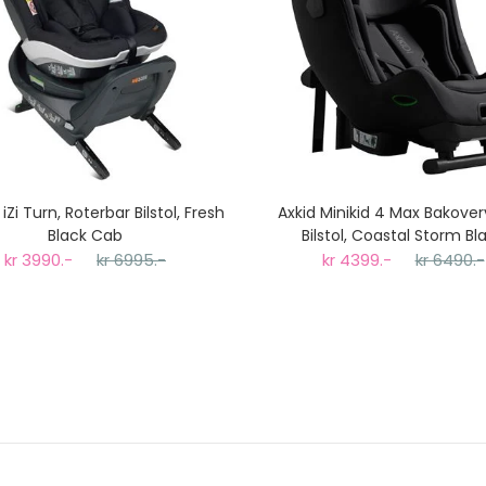
iZi Turn, Roterbar Bilstol, Fresh
Axkid Minikid 4 Max Bakove
Black Cab
Bilstol, Coastal Storm Bl
kr 3990.-
kr 6995.-
kr 4399.-
kr 6490.-