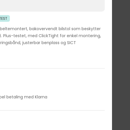
 TEST
beltemontert, bakovervendt bilstol som beskytter
g). Plus-testet, med ClickTight for enkel montering,
ingsbånd, justerbar benplass og SICT
ibel betaling med Klarna