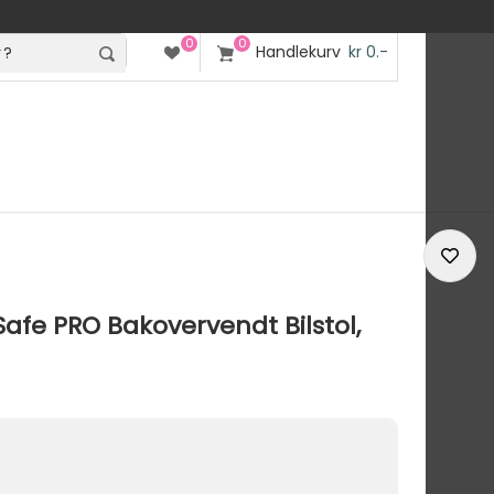
0
0
Handlekurv
kr 0.-
afe PRO Bakovervendt Bilstol,