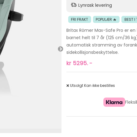
Lynrask levering
FRI FRAKT
POPULÆR 🔥
BEST I
Britax Römer Max-Safe Pro er en 
barnet helt til 7 år (125 cm/36 k
automatisk stramming av forankr
sidekollisjonsbeskyttelse.
kr
5295.
-
❌ Utsolgt
Kan ikke bestilles
Fleks