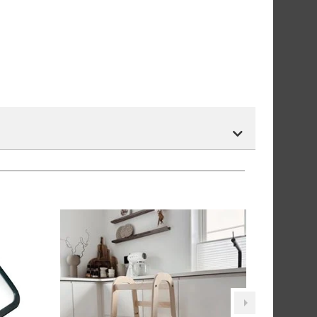
r.
tnummer vil du få det som et alternativ i kassen.