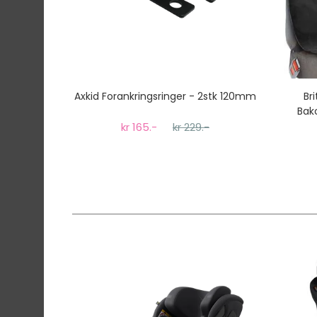
Axkid Forankringsringer - 2stk 120mm
Br
Bak
kr 165.-
kr 229.-