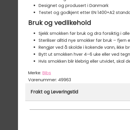
Designet og produsert i Danmark
Testet og godkjent etter EN 1400+A2 stand
Bruk og vedlikehold
Sjekk smokken før bruk og dra forsiktig i alle
Steriliser alltid nye smokker før bruk – fjern
Rengjør ved å skolde i kokende vann, ikke 
Bytt ut smokken hver 4–6 uke eller ved tegn t
Hvis smokken blir klebrig eller utvidet, skal 
Merke:
Bibs
Varenummer:
49963
Frakt og Leveringstid
Denne varen er ikke lager hos oss, men vil bl
Vi har fri frakt på ordre over 1499.- På ordre
Ekspressfrakt med Bring Express og Widerøe 