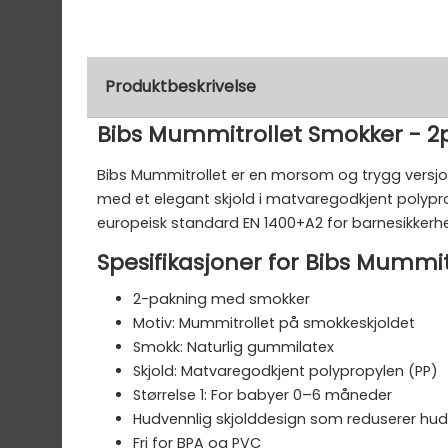
Produktbeskrivelse
Bibs Mummitrollet Smokker - 2
Bibs Mummitrollet er en morsom og trygg versj
med et elegant skjold i matvaregodkjent polyprop
europeisk standard EN 1400+A2 for barnesikkerhe
Spesifikasjoner for Bibs Mummi
2-pakning med smokker
Motiv: Mummitrollet på smokkeskjoldet
Smokk: Naturlig gummilatex
Skjold: Matvaregodkjent polypropylen (PP)
Størrelse 1: For babyer 0–6 måneder
Hudvennlig skjolddesign som reduserer hud
Fri for BPA og PVC