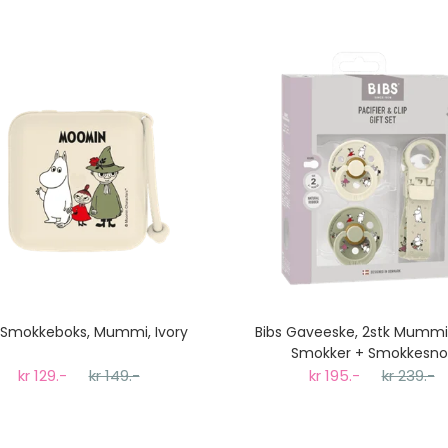
 Smokkeboks, Mummi, Ivory
Bibs Gaveeske, 2stk Mummit
Smokker + Smokkesno
kr 129.-
kr 149.-
kr 195.-
kr 239.-