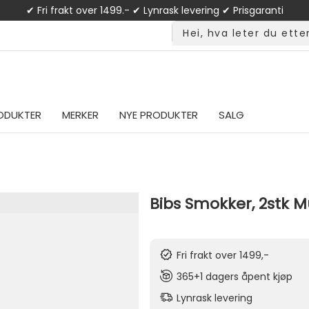
✔ Fri frakt over 1499.- ✔ Lynrask levering ✔ Prisgaranti
ODUKTER
MERKER
NYE PRODUKTER
SALG
Bibs Smokker, 2stk Mu
Fri frakt over 1499,-
365+1 dagers åpent kjøp
Lynrask levering