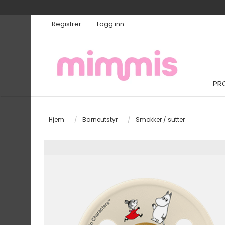
Registrer
Logg inn
PR
Hjem
/
Barneutstyr
/
Smokker / sutter