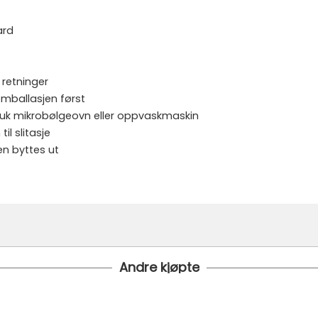
ard
 retninger
 emballasjen først
bruk mikrobølgeovn eller oppvaskmaskin
il slitasje
den byttes ut
Andre kjøpte
i bestilt inn til deg og avsendt så snart den kommer inn til lage
 under er fraktprisen fra kr 79.-
koster fra kr 129 - og dersom dette er tilgjengelig på ditt pos