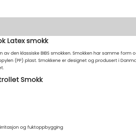
pk Latex smokk
on av den klassiske BIBS smokken. Smokken har samme form og
ylen (PP) plast. Smokkene er designet og produsert i Danmark, 
t.
trollet Smokk
irritasjon og fuktoppbygging