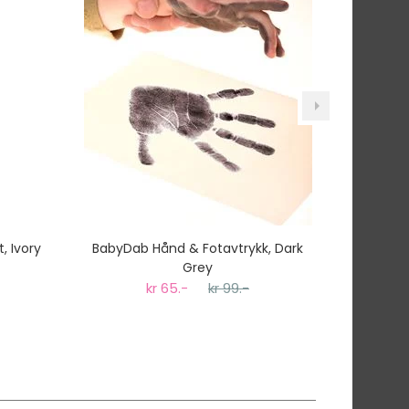
, Ivory
BabyDab Hånd & Fotavtrykk, Dark
Bibs Try-I
Grey
kr 65.-
kr 99.-