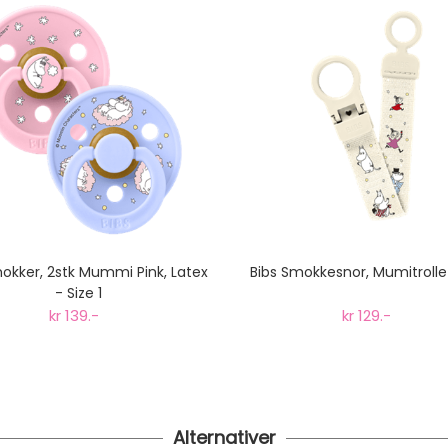
til tre dager fra bestilling til levering.
okker, 2stk Mummi Pink, Latex
Bibs Smokkesnor, Mumitrollet
- Size 1
kr 139.-
kr 129.-
Alternativer