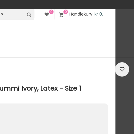
0
0
Handlekurv
kr 0.-
mmi Ivory, Latex - Size 1