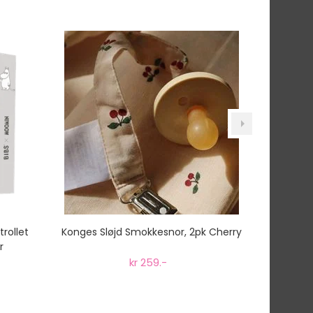
rollet
Konges Sløjd Smokkesnor, 2pk Cherry
Bibs Sm
r
kr 259.-