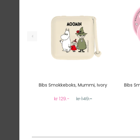
Gjennomsnittlig leveringstid hos Mimmis er en 
Vi har fri retur ved bytte.
Bibs Smokkeboks, Mummi, Ivory
Bibs Sm
kr 129.-
kr 149.-