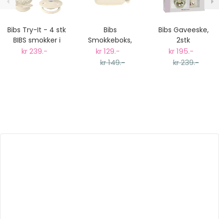
Bibs Try-It - 4 stk
Bibs
Bibs Gaveeske,
BIBS smokker i
Smokkeboks,
2stk
ulike typer
Mummi, Ivory
Mummitrollet
kr 239.-
kr 129.-
kr 195.-
Smokker +
kr 149.-
kr 239.-
Smokkesnor