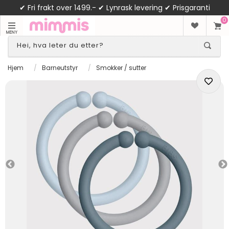
✔ Fri frakt over 1499.- ✔ Lynrask levering ✔ Prisgaranti
0
MENY
Hjem
/
Barneutstyr
/
Smokker / sutter