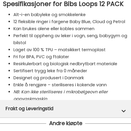
Spesifikasjoner for Bibs Loops 12 PACK
Alt-i-en babyleke og smokkelenke
12 fleksible ringer i fargene Baby Blue, Cloud og Petrol
Kan brukes alene eller kobles sammen
Perfekt til oppheng av leker i vogn, seng, babygym og
bilstol
Laget av 100 % TPU – matsikkert termoplast
Fri for BPA, PVC og ftalater
Resirkulerbart og biologisk nedbrytbart materiale
Sertifisert trygg leke fra 0 måneder
Designet og produsert i Danmark
Enkle å rengjøre – steriliseres i kokende vann
NB: Kan ikke steriliseres i mikrobølgeovn eller
oppvaskmaskin
Frakt og Leveringstid
Merke:
Bibs
Varenummer:
49960
Andre kjøpte
Denne varen er ikke lager hos oss, men vil bli bestilt