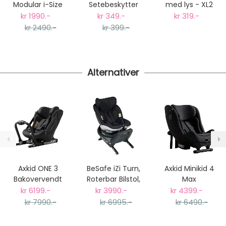
Gjennomsnittlig leveringstid hos Mimmis er en til tre
Modular i-Size
Setebeskytter
med lys - XL2
dager fra bestilling til levering.
Bilstol Base
Bilstol -
kr 1990.-
kr 349.-
kr 319.-
Vi har fri retur ved bytte.
Bakovervendt
kr 2490.-
kr 399.-
Sparkebeskytter
Alternativer
Axkid ONE 3
BeSafe iZi Turn,
Axkid Minikid 4
Bakovervendt
Roterbar Bilstol,
Max
Bilstol, Coastal
Fresh Black Cab
Bakovervendt
kr 6199.-
kr 3990.-
kr 4399.-
Storm Black
Bilstol, Coastal
kr 7990.-
kr 6995.-
kr 6490.-
Storm Black