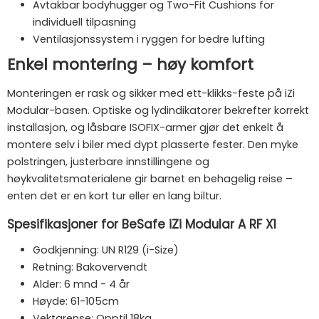
Avtakbar bodyhugger og Two-Fit Cushions for
individuell tilpasning
Ventilasjonssystem i ryggen for bedre lufting
Enkel montering – høy komfort
Monteringen er rask og sikker med ett-klikks-feste på iZi
Modular-basen. Optiske og lydindikatorer bekrefter korrekt
installasjon, og låsbare ISOFIX-armer gjør det enkelt å
montere selv i biler med dypt plasserte fester. Den myke
polstringen, justerbare innstillingene og
høykvalitetsmaterialene gir barnet en behagelig reise –
enten det er en kort tur eller en lang biltur.
Spesifikasjoner for BeSafe iZi Modular A RF X1
Godkjenning: UN R129 (i-Size)
Retning: Bakovervendt
Alder: 6 mnd - 4 år
Høyde: 61-105cm
Vektgrense: Opptil 18kg