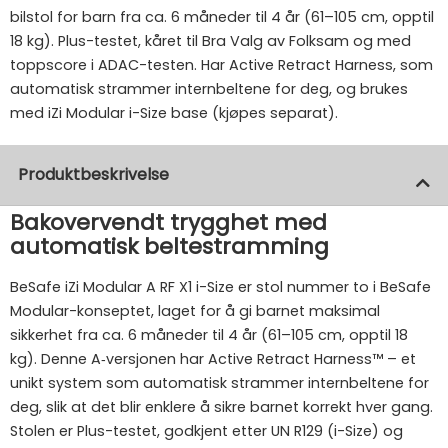
bilstol for barn fra ca. 6 måneder til 4 år (61–105 cm, opptil
18 kg). Plus-testet, kåret til Bra Valg av Folksam og med
toppscore i ADAC-testen. Har Active Retract Harness, som
automatisk strammer internbeltene for deg, og brukes
med iZi Modular i-Size base (kjøpes separat).
Produktbeskrivelse
Bakovervendt trygghet med
automatisk beltestramming
BeSafe iZi Modular A RF X1 i-Size er stol nummer to i BeSafe
Modular-konseptet, laget for å gi barnet maksimal
sikkerhet fra ca. 6 måneder til 4 år (61–105 cm, opptil 18
kg). Denne A‑versjonen har Active Retract Harness™ – et
unikt system som automatisk strammer internbeltene for
deg, slik at det blir enklere å sikre barnet korrekt hver gang.
Stolen er Plus-testet, godkjent etter UN R129 (i-Size) og