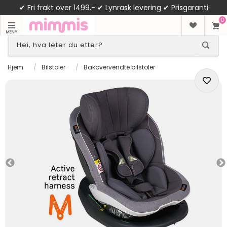
✔ Fri frakt over 1499.- ✔ Lynrask levering ✔ Prisgaranti
0
MENY
Hjem
/
Bilstoler
/
Bakovervendte bilstoler