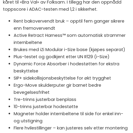
kåret til «Bra Val» av Folksam. I tillegg har den oppnådd
toppscore i ADAC-testen med 1,2 i sikkerhet.
Rent bakovervendt bruk – opptil fem ganger sikrere
enn fremovervendt
Active Retract Harness™ som automatisk strammer
internbeltene
Brukes med iZi Modular i-Size base (kjøpes separat)
Plus-testet og godkjent etter UN R129 (i-Size)
Dynamic Force Absorber i hodestøtten for ekstra
beskyttelse
SIP+ sidekollisjonsbeskyttelse for økt trygghet
Ergo-Move skulderputer gir barnet bedre
bevegelsesfrihet
Tre-trinns justerbar benplass
10-trinns justerbar hodestøtte
Magneter holder internbeltene til side for enkel inn-
og utstigning
Flere hvilestillinger – kan justeres selv etter montering