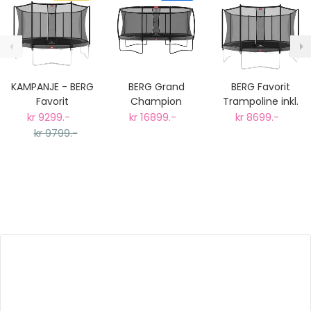
KAMPANJE - BERG
BERG Grand
BERG Favorit
Favorit
Champion
Trampoline inkl.
Trampoline inkl.
Trampoline inkl.
sikkerhetsnett.
kr 9299.-
kr 16899.-
kr 8699.-
sikkerhetsnett.
deluxe
380cm, Grå
kr 9799.-
430cm, Grå
sikkerhetsnett.
Oval
520x345cm, Grå