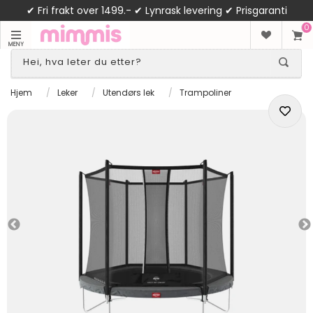
✔ Fri frakt over 1499.- ✔ Lynrask levering ✔ Prisgaranti
0
MENY
Hjem
/
Leker
/
Utendørs lek
/
Trampoliner