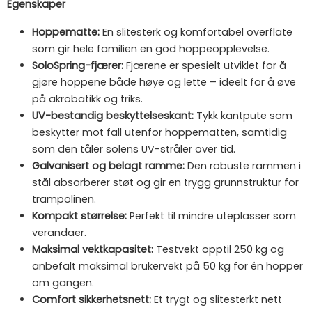
Egenskaper
Hoppematte:
En slitesterk og komfortabel overflate
som gir hele familien en god hoppeopplevelse.
SoloSpring-fjærer:
Fjærene er spesielt utviklet for å
gjøre hoppene både høye og lette – ideelt for å øve
på akrobatikk og triks.
UV-bestandig beskyttelseskant:
Tykk kantpute som
beskytter mot fall utenfor hoppematten, samtidig
som den tåler solens UV-stråler over tid.
Galvanisert og belagt ramme:
Den robuste rammen i
stål absorberer støt og gir en trygg grunnstruktur for
trampolinen.
Kompakt størrelse:
Perfekt til mindre uteplasser som
verandaer.
Maksimal vektkapasitet:
Testvekt opptil 250 kg og
anbefalt maksimal brukervekt på 50 kg for én hopper
om gangen.
Comfort sikkerhetsnett:
Et trygt og slitesterkt nett