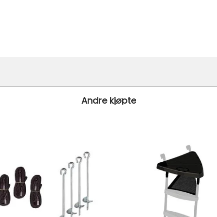
Andre kjøpte
g direkte. På grunn av størrelsen, vennligst velg hjemlevering
 1499.- Dette gjelder standard postpakke.
koster fra kr 129 - og dersom dette er tilgjengelig på ditt pos
til tre dager fra bestilling til levering.