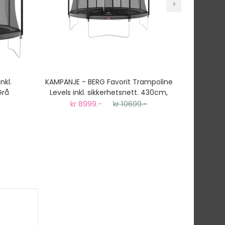
nkl.
KAMPANJE - BERG Favorit Trampoline
BERG Gra
Grå
Levels inkl. sikkerhetsnett. 430cm,
sikkerhet
Grå
kr 8999.-
kr 10699.-