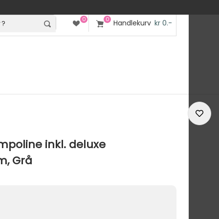
0
0
Handlekurv
kr 0.-
oline inkl. deluxe
m, Grå