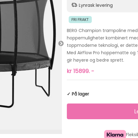
Lynrask levering
FRI FRAKT
BERG Champion trampoline med D
hoppemuligheter kombinert med 
toppmoderne teknologi, er dette 
Med AirFlow Pro hoppematte og T
gir høyere og bedre sprett.
kr
15899.
-
✓ På lager
Fleks