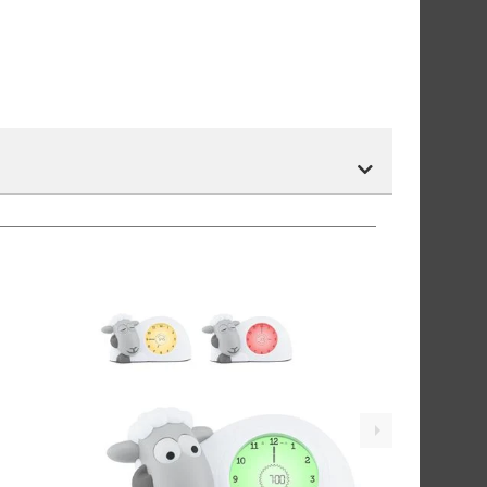
 store varer. Leveringstid er normalt ca 1 uke fra
tnummer vil du få det som et alternativ i kassen.