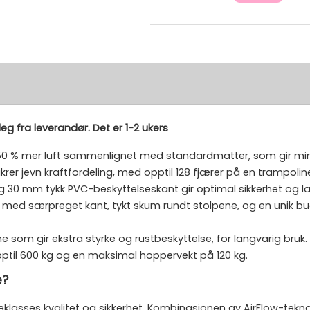
eg fra leverandør. Det er 1-2 ukers
50 % mer luft sammenlignet med standardmatter, som gir m
rer jevn kraftfordeling, med opptil 128 fjærer på en trampolin
 30 mm tykk PVC-beskyttelseskant gir optimal sikkerhet og l
med særpreget kant, tykt skum rundt stolpene, og en unik bue
som gir ekstra styrke og rustbeskyttelse, for langvarig bruk.
pptil 600 kg og en maksimal hoppervekt på 120 kg.
e?
eklasses kvalitet og sikkerhet. Kombinasjonen av AirFlow-tekno