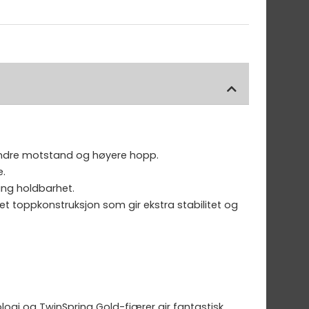
indre motstand og høyere hopp.
e.
ang holdbarhet.
t toppkonstruksjon som gir ekstra stabilitet og
logi og TwinSpring Gold-fjærer gir fantastisk