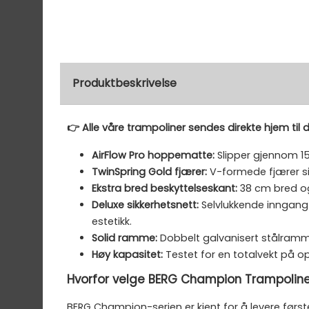
Produktbeskrivelse
👉 Alle våre trampoliner sendes direkte hjem til d
AirFlow Pro hoppematte:
Slipper gjennom 1
TwinSpring Gold fjærer:
V-formede fjærer sik
Ekstra bred beskyttelseskant:
38 cm bred og
Deluxe sikkerhetsnett:
Selvlukkende inngang 
estetikk.
Solid ramme:
Dobbelt galvanisert stålramme 
Høy kapasitet:
Testet for en totalvekt på o
Hvorfor velge BERG Champion Trampolin
BERG Champion-serien er kjent for å levere først