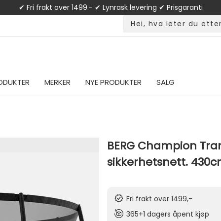
✔ Fri frakt over 1499.- ✔ Lynrask levering ✔ Prisgaranti
ODUKTER
MERKER
NYE PRODUKTER
SALG
BERG Champion Tramp
sikkerhetsnett. 430c
Fri frakt over 1499,-
365+1 dagers åpent kjøp