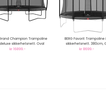
Grand Champion Trampoline
BERG Favorit Trampoline i
. deluxe sikkerhetsnett. Oval
sikkerhetsnett. 380cm, 
520x345cm, Grå
kr 16899.-
kr 8699.-