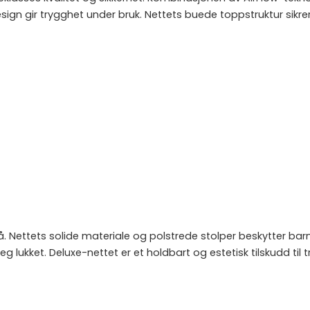
gn gir trygghet under bruk. Nettets buede toppstruktur sikrer
ivå. Nettets solide materiale og polstrede stolper beskytter ba
g lukket. Deluxe-nettet er et holdbart og estetisk tilskudd til 