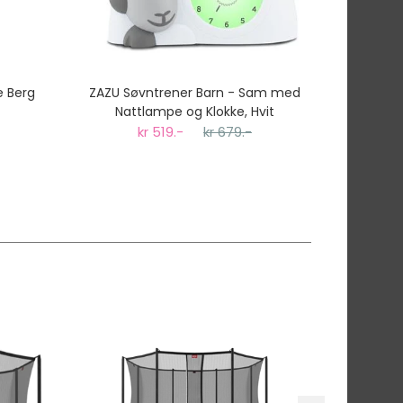
e Berg
ZAZU Søvntrener Barn - Sam med
Nattlampe og Klokke, Hvit
kr 519.-
kr 679.-