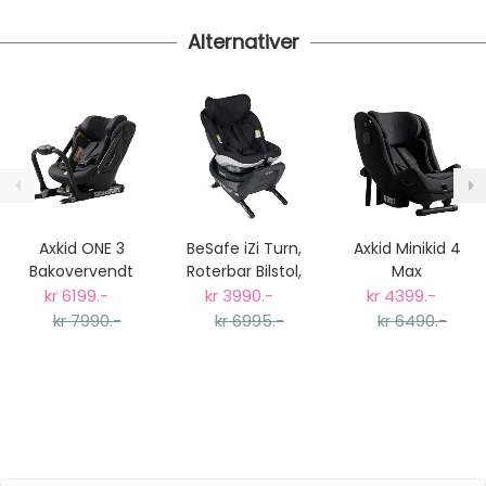
Alternativer
Axkid ONE 3
BeSafe iZi Turn,
Axkid Minikid 4
Bakovervendt
Roterbar Bilstol,
Max
Bilstol, Coastal
Fresh Black Cab
Bakovervendt
kr 6199.-
kr 3990.-
kr 4399.-
Storm Black
Bilstol, Coastal
kr 7990.-
kr 6995.-
kr 6490.-
Storm Black