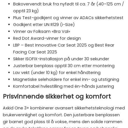
Bakovervendt bruk fra nyfødt til ca. 7 år (40–125 cm /
opptil 23 kg)
Plus Test-godkjent og vinner av ADACs sikkerhetstest
Godkjent etter UN R129 (i-Size)
Vinner av Folksam «Bra Val»
Red Dot Award-vinner for design
LBP – Best Innovative Car Seat 2025 og Best Rear
Facing Car Seat 2025
Sikker ISOFIX-installasjon på under 30 sekunder
Justerbar benplass opptil 30 cm etter montering
Lav vekt (under 10 kg) for enkel håndtering
Magnetiske seleholdere for enkel inn- og utstigning
Komfortabel hvilestilling med én-hånds justering
Prisvinnende sikkerhet og komfort
Axkid One 3+ kombinerer avansert sikkerhetsteknologi med
brukervennlighet og komfort. Den justerbare benplassen
gir barnet god plass til å vokse, mens den solide rammen