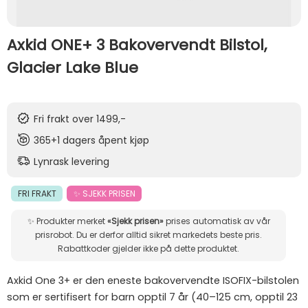
Axkid ONE+ 3 Bakovervendt Bilstol,
Glacier Lake Blue
Fri frakt over 1499,-
365+1 dagers åpent kjøp
Lynrask levering
FRI FRAKT
✨ SJEKK PRISEN
✨ Produkter merket
«Sjekk prisen»
prises automatisk av vår
prisrobot. Du er derfor alltid sikret markedets beste pris.
Rabattkoder gjelder ikke på dette produktet.
Axkid One 3+ er den eneste bakovervendte ISOFIX-bilstolen
som er sertifisert for barn opptil 7 år (40–125 cm, opptil 23