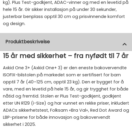
kg). Plus Test-godkjent, ADAC-vinner og med en levetid på
hele 15 år. Gir sikker installasjon på under 30 sekunder,
justerbar benplass opptil 30 cm og prisvinnende komfort
og design.
Produktbeskrivelse
15 år med sikkerhet – fra nyfødt til 7 år
Axkid One 3+ (Axkid One+ 3) er den eneste bakovervendte
ISOFIX-bilstolen på markedet som er sertifisert for barn
opptil 7 år (40–125 cm, opptil 23 kg). Den er bygget for å
vare, med en levetid på hele 15 år, og gir trygghet for både
nåtid og fremtid. Stolen er Plus Test-godkjent, godkjent
etter UN R129 (i-Size) og har vunnet en rekke priser, inkludert
ADACs sikkerhetstest, Folksam «Bra Val», Red Dot Award og
LBP-prisene for både innovasjon og bakovervendt
sikkerhet i 2025.