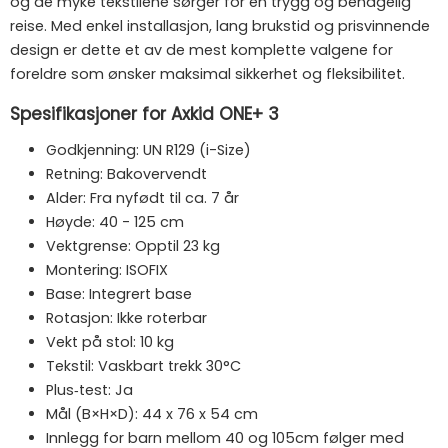
og de myke tekstilene sørger for en trygg og behagelig
reise. Med enkel installasjon, lang brukstid og prisvinnende
design er dette et av de mest komplette valgene for
foreldre som ønsker maksimal sikkerhet og fleksibilitet.
Spesifikasjoner for Axkid ONE+ 3
Godkjenning: UN R129 (i-Size)
Retning: Bakovervendt
Alder: Fra nyfødt til ca. 7 år
Høyde: 40 - 125 cm
Vektgrense: Opptil 23 kg
Montering: ISOFIX
Base: Integrert base
Rotasjon: Ikke roterbar
Vekt på stol: 10 kg
Tekstil: Vaskbart trekk 30°C
Plus‑test: Ja
Mål (B×H×D): 44 x 76 x 54 cm
Innlegg for barn mellom 40 og 105cm følger med