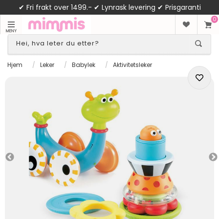
✔ Fri frakt over 1499.- ✔ Lynrask levering ✔ Prisgaranti
0
MENY
Hjem
/
Leker
/
Babylek
/
Aktivitetsleker