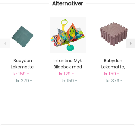
Alternativer
Babydan
Infantino Myk
Babydan
Lekematte,
Bildebok med
Lekematte,
Dusty Green
lyder og biteleke
Dusty Rose
kr 159.-
kr 129.-
kr 159.-
kr 379.-
kr 159.-
kr 379.-