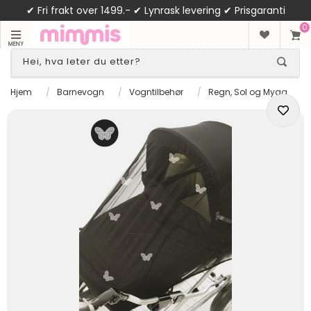
✔ Fri frakt over 1499.- ✔ Lynrask levering ✔ Prisgaranti
0
MENY
Hjem
/
Barnevogn
/
Vogntilbehør
/
Regn, Sol og Mygg