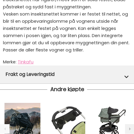
påstrøket og sydd fast i myggnettingen.
Vesken som insektsnettet kommer i er festet til nettet, og
blir til en oppbevaringslomme på vognens utside når
insektsnettet er festet på vognen. Kan enkelt legges
sammen i posen igjen, og tar liten plass. Den integrerte
lommen gjør at du vil oppbevare myggnettingen din pent.
Passer de aller fleste vogner og triller.
Merke:
Tinkafu
Varenummer:
21656
Frakt og Leveringstid
Andre kjøpte
Denne varen er ikke lager hos oss, men vil bli bestilt
inn til deg og avsendt så snart den kommer inn til
lager.
Vi har fri frakt på ordre over 1499.- På ordre under er
fraktprisen fra kr 79.-
Ekspressfrakt med Bring Express og Widerøe koster