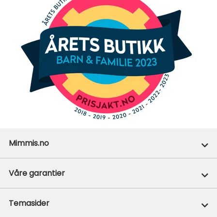
Mimmis.no
Ofte stilte spørsmål
Våre garantier
Om Mimmis
Prisgaranti
Temasider
Vår miljøpolicy
365+1 retur