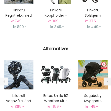
fra kr 129 - og dersom dette er tilgjengelig på ditt
postnummer vil du få det som et alternativ i kassen.
Tinkafu
Tinkafu
Tinkafu
Gjennomsnittlig leveringstid hos Mimmis er en til tre
Regntrekk med
Koppholder -
Solskjerm
dager fra bestilling til levering.
Skjerm, Sort
Svart
Universal, Sort
kr 749.-
kr 309.-
kr 375.-
Vi har fri retur ved bytte.
kr 899.-
kr 349.-
kr 449.-
Alternativer
Lilletroll
Britax Smile 5Z
Sagababy
Vognvifte, Sort
Weather Kit -
Myggnett,
Regntrekk og
Universal
kr 365.-
kr 1159.-
kr 149.-