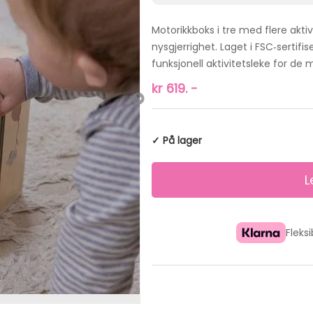
Motorikkboks i tre med flere akti
nysgjerrighet. Laget i FSC‑sertifi
funksjonell aktivitetsleke for de 
kr
619.
-
✓ På lager
Fleks