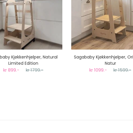
aby Kjøkkenhjelper, Natural
Sagababy Kjøkkenhjelper, Ori
Limited Edition
Natur
kr 899.-
kr 1799.-
kr 1099.-
kr 1599.-