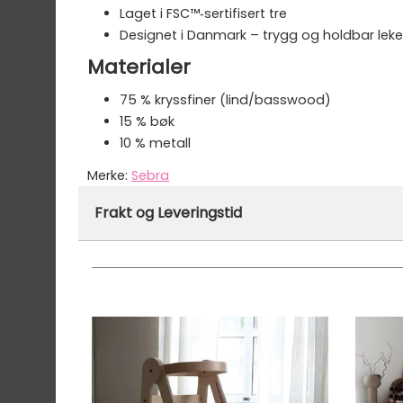
Laget i FSC™‑sertifisert tre
Designet i Danmark – trygg og holdbar leke
Materialer
75 % kryssfiner (lind/basswood)
15 % bøk
10 % metall
Merke:
Sebra
Varenummer:
50497
Frakt og Leveringstid
På lager hos oss - klar for utsendelse innen
Vi har fri frakt på ordre over 1499.- På ordre
Ekspressfrakt med Bring Express og Widerøe 
Gjennomsnittlig leveringstid hos Mimmis er en 
Vi har fri retur ved bytte.