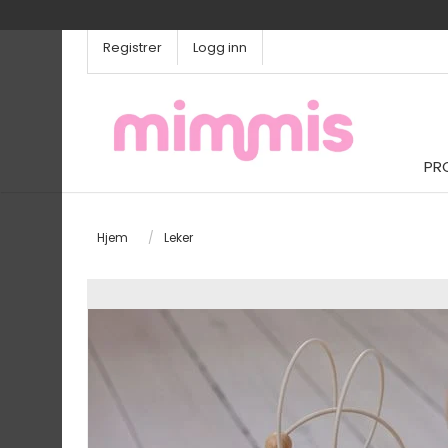
Registrer
Logg inn
PR
Hjem
/
Leker