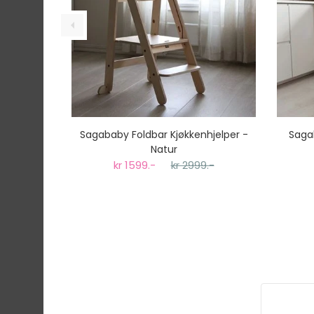
Sagababy Foldbar Kjøkkenhjelper -
Sagab
Natur
kr 1599.-
kr 2999.-