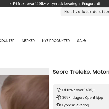
✔ Fri frakt over 1499.- ✔ Lynrask levering ✔ Prisgaranti
ODUKTER
MERKER
NYE PRODUKTER
SALG
Sebra Treleke, Motori
Fri frakt over 1499,-
365+1 dagers åpent kjøp
Lynrask levering