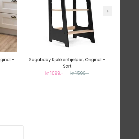
ginal -
Sagababy Kjøkkenhjelper, Original -
Sagababy
Sort
kr 1099.-
kr 1599.-
k