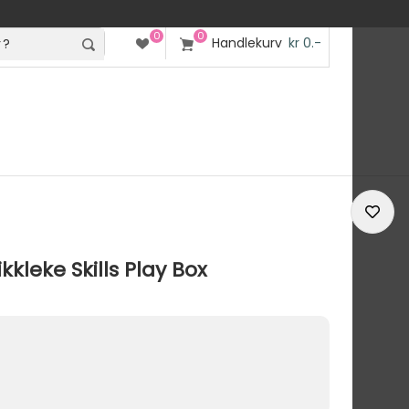
0
0
Handlekurv
kr 0.-
kkleke Skills Play Box