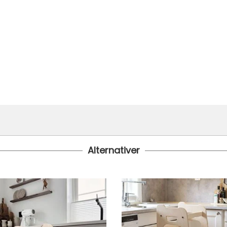
Alternativer
 24 timer
 under er fraktprisen fra kr 79.-
koster fra kr 129 - og dersom dette er tilgjengelig på ditt pos
til tre dager fra bestilling til levering.