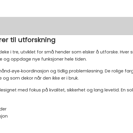
er til utforskning
eke i tre, utviklet for små hender som elsker å utforske. Hver s
yve og oppdage nye funksjoner hele tiden.
, hånd‑øye‑koordinasjon og tidlig problemløsning. De rolige far
g som dekor når den ikke er i bruk.
g designet med fokus på kvalitet, sikkerhet og lang levetid. En s
ider
sjon