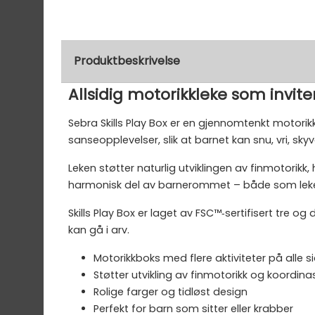
Produktbeskrivelse
Allsidig motorikkleke som inviter
Sebra Skills Play Box er en gjennomtenkt motorikkl
sanseopplevelser, slik at barnet kan snu, vri, sk
Leken støtter naturlig utviklingen av finmotorikk
harmonisk del av barnerommet – både som leke o
Skills Play Box er laget av FSC™‑sertifisert tre o
kan gå i arv.
Motorikkboks med flere aktiviteter på alle s
Støtter utvikling av finmotorikk og koordina
Rolige farger og tidløst design
Perfekt for barn som sitter eller krabber