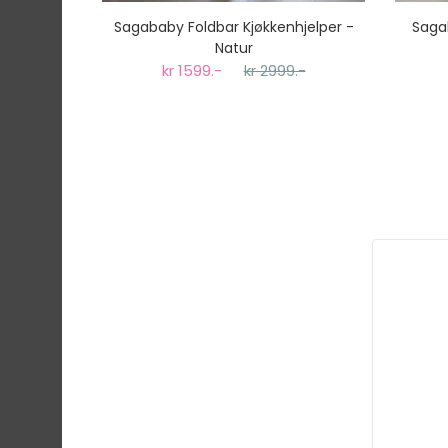
Sagababy Foldbar Kjøkkenhjelper -
Sagab
Natur
kr 1599.-
kr 2999.-