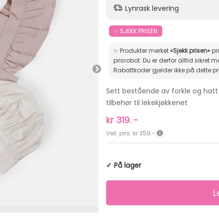
Lynrask levering
✨ SJEKK PRISEN
✨ Produkter merket
«Sjekk prisen»
pr
prisrobot. Du er derfor alltid sikret markedets beste pris.
Rabattkoder gjelder ikke på dette p
Sett bestående av forkle og hatt
tilbehør til lekekjøkkenet
kr
319.
-
Veil. pris: kr 359.-
✓ På lager