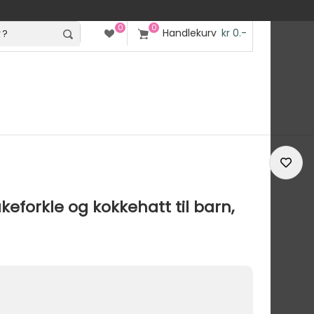
0
0
Handlekurv
kr 0.-
keforkle og kokkehatt til barn,