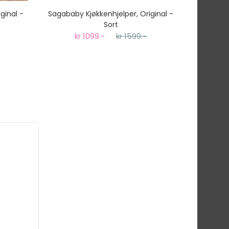
ginal -
Sagababy Kjøkkenhjelper, Original -
Sagababy
Sort
kr 1099.-
kr 1599.-
k