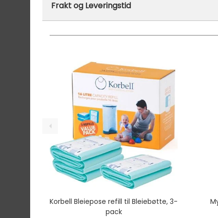
Frakt og Leveringstid
På lager hos oss - klar for utsendelse innen
Vi har fri frakt på ordre over 1499.- På ordre
Ekspressfrakt med Bring Express og Widerøe 
Gjennomsnittlig leveringstid hos Mimmis er en 
Vi har fri retur ved bytte.
Korbell Bleiepose refill til Bleiebøtte, 3-
My
pack