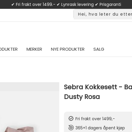
✔ Fri frakt over 1499.- ✔ Lynrask levering ✔ Prisgaranti
ODUKTER
MERKER
NYE PRODUKTER
SALG
Sebra Kokkesett - Ba
Dusty Rosa
Fri frakt over 1499,-
365+1 dagers åpent kjøp