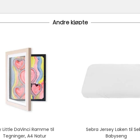
Andre kjøpte
 24 timer
 under er fraktprisen fra kr 79.-
koster fra kr 129 - og dersom dette er tilgjengelig på ditt pos
til tre dager fra bestilling til levering.
 Little DaVinci Ramme til
Sebra Jersey Laken til Se
Tegninger, A4 Natur
Babyseng