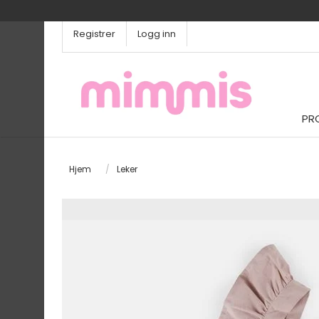
Registrer
Logg inn
PR
Hjem
/
Leker