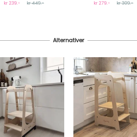
kr 239.-
kr 449.-
kr 279.-
kr 309.-
Alternativer