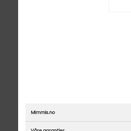
Mimmis.no
Ofte stilte spørsmål
Våre garantier