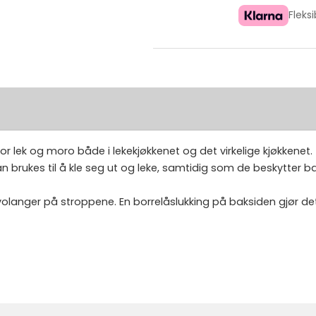
Fleks
 for lek og moro både i lekekjøkkenet og det virkelige kjøkkenet.
n brukes til å kle seg ut og leke, samtidig som de beskytter b
volanger på stroppene. En borrelåslukking på baksiden gjør det 