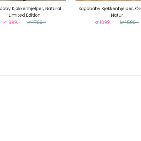
aby Kjøkkenhjelper, Natural
Sagababy Kjøkkenhjelper, Ori
Limited Edition
Natur
kr 899.-
kr 1799.-
kr 1099.-
kr 1599.-