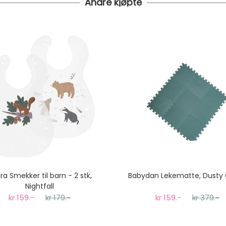
Andre kjøpte
i bestilt inn til deg og avsendt så snart den kommer inn til lage
 under er fraktprisen fra kr 79.-
koster fra kr 129 - og dersom dette er tilgjengelig på ditt pos
til tre dager fra bestilling til levering.
ra Smekker til barn - 2 stk,
Babydan Lekematte, Dusty
Nightfall
kr 159.-
kr 179.-
kr 159.-
kr 379.-