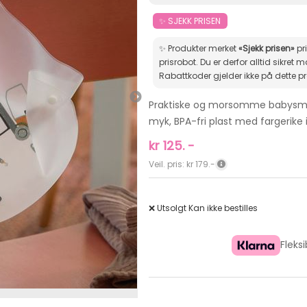
✨ SJEKK PRISEN
✨ Produkter merket
«Sjekk prisen»
pr
prisrobot. Du er derfor alltid sikret markedets beste pris.
Rabattkoder gjelder ikke på dette p
Praktiske og morsomme babysmek
myk, BPA-fri plast med fargerike i
kr
125.
-
Veil. pris: kr 179.-
❌ Utsolgt
Kan ikke bestilles
Fleks