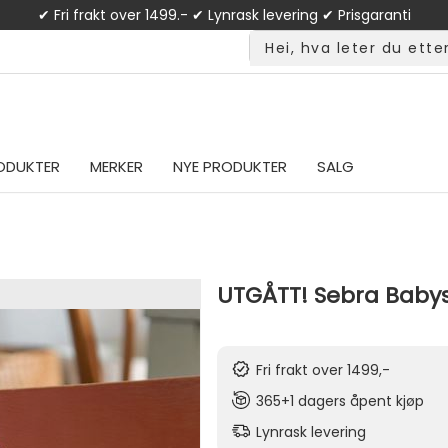
✔ Fri frakt over 1499.- ✔ Lynrask levering ✔ Prisgaranti
ODUKTER
MERKER
NYE PRODUKTER
SALG
UTGÅTT! Sebra Babys
Fri frakt over 1499,-
365+1 dagers åpent kjøp
Lynrask levering