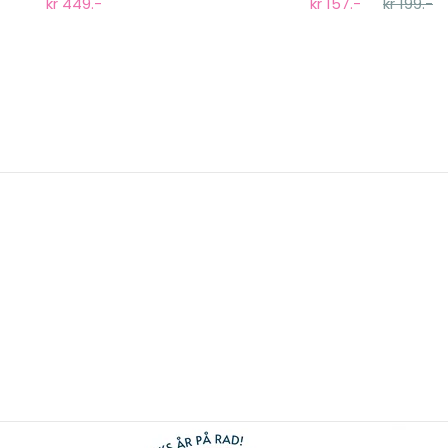
kr 449.-
kr 157.-
kr 199.-