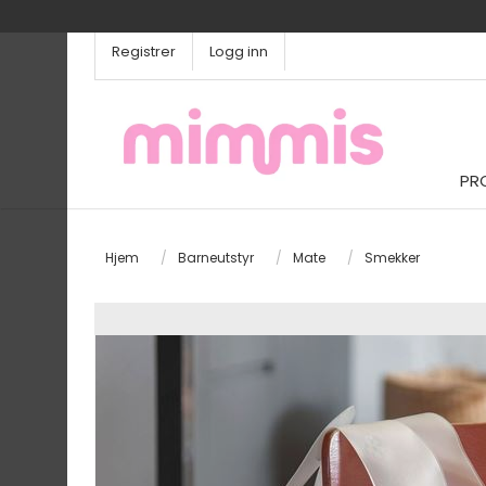
Registrer
Logg inn
PR
Hjem
/
Barneutstyr
/
Mate
/
Smekker