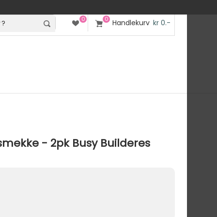
0
0
Handlekurv
kr 0.-
mekke - 2pk Busy Builderes