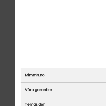
Mimmis.no
Ofte stilte spørsmål
Våre garantier
Om Mimmis
Prisgaranti
Temasider
Vår miljøpolicy