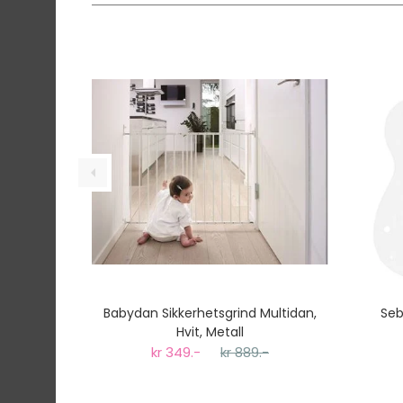
Denne varen er ikke lager hos oss, men vil bl
Vi har fri frakt på ordre over 1499.- På ordre
Ekspressfrakt med Bring Express og Widerøe 
Gjennomsnittlig leveringstid hos Mimmis er en 
Vi har fri retur ved bytte.
Babydan Sikkerhetsgrind Multidan,
Seb
Hvit, Metall
kr 349.-
kr 889.-