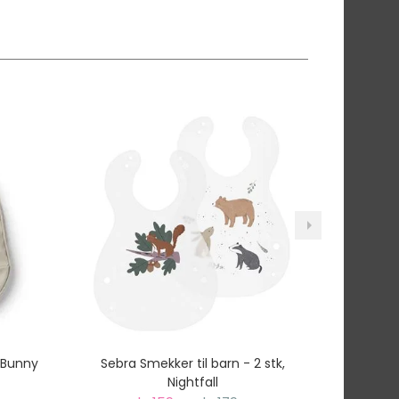
 Bunny
Sebra Smekker til barn - 2 stk,
Konges Sl
Nightfall