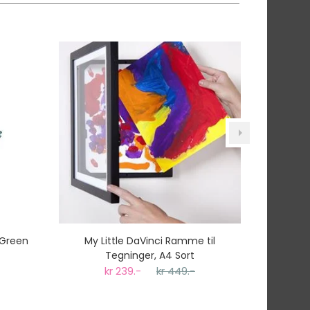
r.
tnummer vil du få det som et alternativ i kassen.
 Green
My Little DaVinci Ramme til
Philip
Tegninger, A4 Sort
Sugerør
kr 239.-
kr 449.-