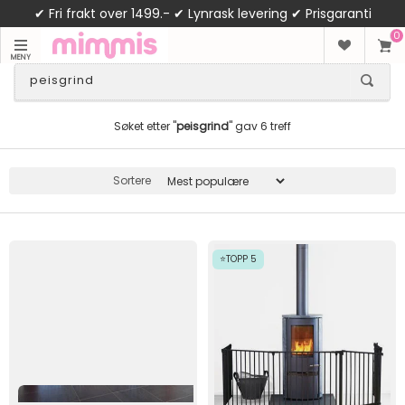
✔ Fri frakt over 1499.- ✔ Lynrask levering ✔ Prisgaranti
0
MENY
Søket etter "
peisgrind
" gav 6 treff
Sortere
⭐TOPP 5