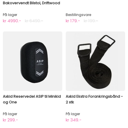
Bakovervendt Bilstol, Driftwood
Beige
På lager
Bestillingsvare
kr 4990.-
kr 6490.-
kr 179.-
kr 199.-
Axkid Reservedel ASIP til Minikid
Axkid Ekstra Forankringsbånd -
og One
2 stk
På lager
På lager
kr 299.-
kr 349.-