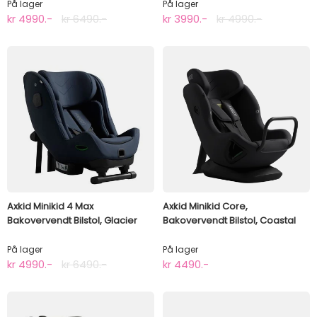
På lager
På lager
kr 4990.-
kr 6490.-
kr 3990.-
kr 4990.-
Axkid Minikid 4 Max
Axkid Minikid Core,
Bakovervendt Bilstol, Glacier
Bakovervendt Bilstol, Coastal
Lake Blue
Storm Black
På lager
På lager
kr 4990.-
kr 6490.-
kr 4490.-