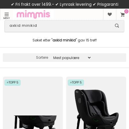
✔ Fri frakt over 1499.- ✔ Lynrask levering ✔ Prisgaranti
0
MENY
Søket etter "
axkid minikid
" gav 15 treff
Sortere
⭐TOPP 5
⭐TOPP 5