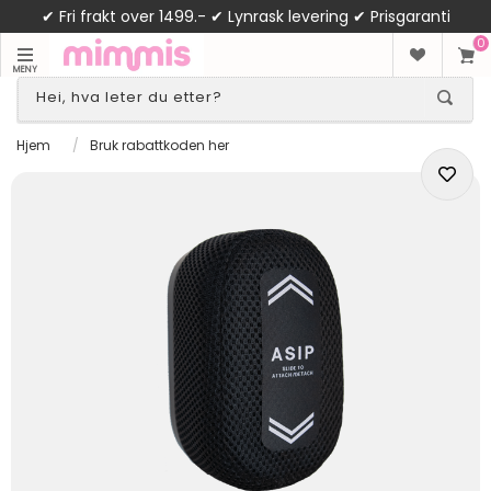
✔ Fri frakt over 1499.- ✔ Lynrask levering ✔ Prisgaranti
0
MENY
Hjem
/
Bruk rabattkoden her