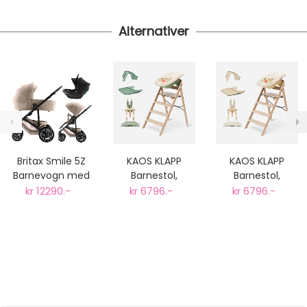
Alternativer
Britax Smile 5Z
KAOS KLAPP
KAOS KLAPP
Barnevogn med
Barnestol,
Barnestol,
Bilstol Baby-Safe
Komplett pakke
Komplett pakke
kr 12290.-
kr 6796.-
kr 6796.-
Core - Style
Eik Grønn
Eik Sand
Teak