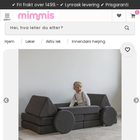
✔ Fri frakt over 1499.- ✔ Lynrask levering ✔ Prisgaranti
0
MENY
Hjem
/
Leker
/
Aktiv lek
/
Innendørs herjing