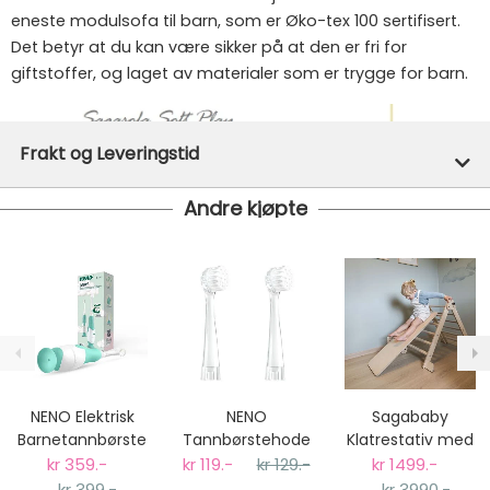
eneste modulsofa til barn, som er Øko-tex 100 sertifisert.
Det betyr at du kan være sikker på at den er fri for
giftstoffer, og laget av materialer som er trygge for barn.
Frakt og Leveringstid
Andre kjøpte
Denne varen er ikke lager hos oss, men vil bli bestilt
inn til deg og avsendt så snart den kommer inn til
lager.
Gratis frakt!
- Vi har fri frakt på ordre over 1499.- Dette
gjelder standard postpakke.
Ekspressfrakt med Bring Express og Widerøe koster
fra kr 129 - og dersom dette er tilgjengelig på ditt
postnummer vil du få det som et alternativ i kassen.
NENO Elektrisk
NENO
Sagababy
Gjennomsnittlig leveringstid hos Mimmis er en til tre
Barnetannbørste
Tannbørstehode
Klatrestativ med
dager fra bestilling til levering.
til Elektrisk
Sklie, Stor - Natur
kr 359.-
kr 119.-
kr 129.-
kr 1499.-
Vi har fri retur ved bytte.
Barnetannbørste
kr 399.-
kr 3990.-