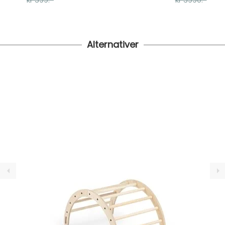
Alternativer
Merke:
Sagababy
Varenummer:
48990