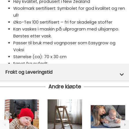
Høy kvalitet, produsert i New Zealand
Woolmark sertifisert: Symbolet for god kvalitet og ren
ull!
Øko-Tex 100 sertifisert – fri for skadelige stoffer
Kan vaskes i maskin på ullprogram med ullsjampo.
Børstes etter vask.
Passer til bruk med vognposer som Easygrow og
Voksi
Størrelse (ca): 70 x 30 cm
Egnet fra nyfødt
Produsent av svenske BOZZ, for Sagababy
Frakt og Leveringstid
Merke:
Sagababy
Andre kjøpte
Varenummer:
49705
På lager hos oss - klar for utsendelse innen 24 timer
Vi har fri frakt på ordre over 1499.- På ordre under er
fraktprisen fra kr 79.-
Ekspressfrakt med Bring Express og Widerøe koster
fra kr 129 - og dersom dette er tilgjengelig på ditt
postnummer vil du få det som et alternativ i kassen.