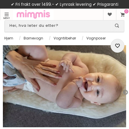
✔ Fri frakt over 1499.- ✔ Lynrask levering ✔ Prisgaranti
0
MENY
Hjem
/
Barnevogn
/
Vogntilbehør
/
Vognposer