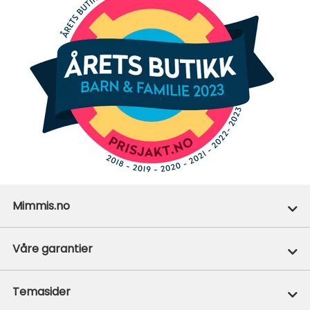
Mimmis.no
Ofte stilte spørsmål
Våre garantier
Om Mimmis
Prisgaranti
Temasider
Vår miljøpolicy
365+1 retur