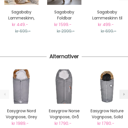
Gjennomsnittlig leveringstid hos Mimmis er en til tre
dager fra bestilling til levering.
Sagababy
Sagababy
Sagababy
Vi har fri retur ved bytte.
Lammeskinn,
Foldbar
Lammeskinn til
Natur
Kjøkkenhjelper -
Vogn, Grå
kr 449.-
kr 1599.-
kr 499.-
Natur
kr 699.-
kr 2999.-
kr 699.-
Alternativer
Easygrow Nord
Easygrow Norse
Easygrow Nature
Vognpose, Grey
Vognpose, Grå
Vognpose, Solid
Dunpose
Dunpose
Grey Dunpose
kr 1989.-
kr 1790.-
kr 1780.-