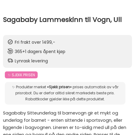
Sagababy Lammeskinn til Vogn, Ull
Fri frakt over 1499,-
365+1 dagers åpent kjøp
Lynrask levering
✨ SJEKK PRISEN
✨ Produkter merket
«Sjekk prisen»
prises automatisk av vår
prisrobot. Du er derfor alltid sikret markedets beste pris.
Rabattkoder gjelder ikke på dette produktet.
Sagababy Sitteunderlag til barnevogn gir et mykt og
underlag for barnet - enten sittende i sportsvogn, eller
liggende i bagvognen. Lineren er to-sidig med ull på den
ene siden og bomull på den andre siden. Passer til de