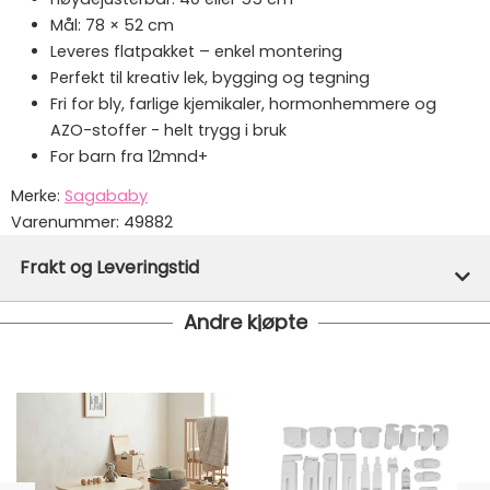
Mål: 78 × 52 cm
Leveres flatpakket – enkel montering
Perfekt til kreativ lek, bygging og tegning
Fri for bly, farlige kjemikaler, hormonhemmere og
AZO-stoffer - helt trygg i bruk
For barn fra 12mnd+
Merke:
Sagababy
Varenummer:
49882
Frakt og Leveringstid
Andre kjøpte
På lager hos oss - klar for utsendelse innen 24 timer
Gratis frakt!
- Vi har fri frakt på ordre over 1499.- Dette
gjelder standard postpakke.
Ekspressfrakt med Bring Express og Widerøe koster
fra kr 129 - og dersom dette er tilgjengelig på ditt
postnummer vil du få det som et alternativ i kassen.