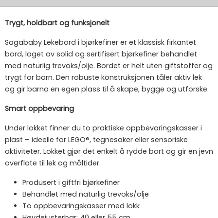
Trygt, holdbart og funksjonelt
Sagababy Lekebord i bjørkefiner er et klassisk firkantet
bord, laget av solid og sertifisert bjørkefiner behandlet
med naturlig trevoks/olje. Bordet er helt uten giftstoffer og
trygt for barn. Den robuste konstruksjonen tåler aktiv lek
og gir barna en egen plass til å skape, bygge og utforske.
Smart oppbevaring
Under lokket finner du to praktiske oppbevaringskasser i
plast – ideelle for LEGO®, tegnesaker eller sensoriske
aktiviteter. Lokket gjør det enkelt å rydde bort og gir en jevn
overflate til lek og måltider.
Produsert i giftfri bjørkefiner
Behandlet med naturlig trevoks/olje
To oppbevaringskasser med lokk
Høydejusterbar: 40 eller 55 cm