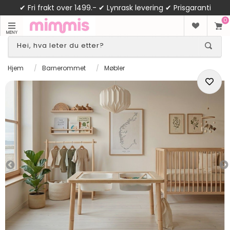
✔ Fri frakt over 1499.- ✔ Lynrask levering ✔ Prisgaranti
0
MENY
Hjem
/
Barnerommet
/
Møbler