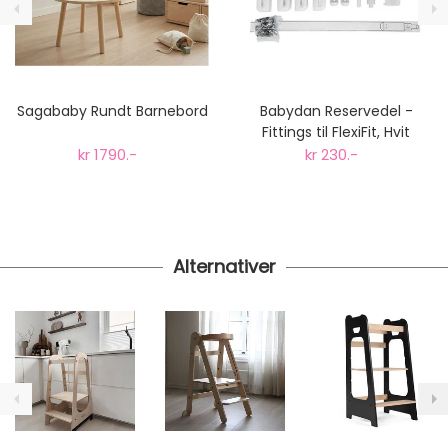
Gjennomsnittlig leveringstid hos Mimmis er en til tre
dager fra bestilling til levering.
Vi har fri retur ved bytte.
Sagababy Rundt Barnebord
Babydan Reservedel -
Fittings til FlexiFit, Hvit
kr 1790.-
kr 230.-
Alternativer