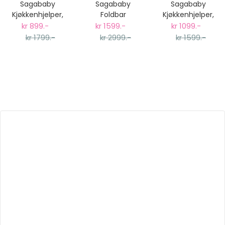
Sagababy
Sagababy
Sagababy
Kjøkkenhjelper,
Foldbar
Kjøkkenhjelper,
Natural Limited
Kjøkkenhjelper -
Original - Sort
kr 899.-
kr 1599.-
kr 1099.-
Edition
Natur
kr 1799.-
kr 2999.-
kr 1599.-