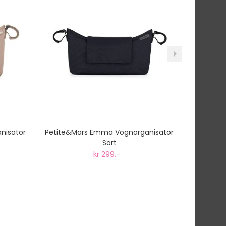
nisator
Petite&Mars Emma Vognorganisator
Petite&
Sort
kr 299.-