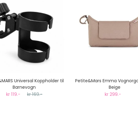
&MARS Universal Koppholder til
Petite&Mars Emma Vognorga
Barnevogn
Beige
kr 119.-
kr 169.-
kr 299.-