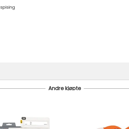
 spising
Andre kjøpte
 24 timer
 under er fraktprisen fra kr 79.-
koster fra kr 129 - og dersom dette er tilgjengelig på ditt pos
til tre dager fra bestilling til levering.