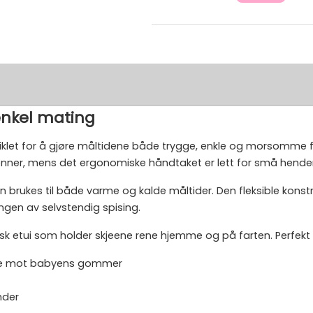
 enkel mating
iklet for å gjøre måltidene både trygge, enkle og morsomme fo
er, mens det ergonomiske håndtaket er lett for små hender 
an brukes til både varme og kalde måltider. Den fleksible konstr
ngen av selvstendig spising.
nisk etui som holder skjeene rene hjemme og på farten. Perfekt 
omme mot babyens gommer
nder