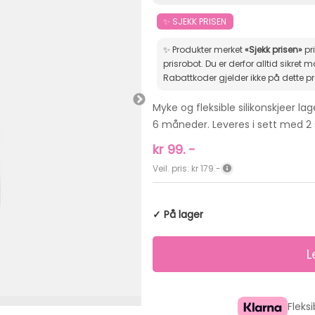
✨ SJEKK PRISEN
✨ Produkter merket
«Sjekk prisen»
pr
prisrobot. Du er derfor alltid sikret markedets beste pris.
Rabattkoder gjelder ikke på dette p
Myke og fleksible silikonskjeer l
6 måneder. Leveres i sett med 2 s
kr
99.
-
Veil. pris: kr 179.-
✓ På lager
Fleks