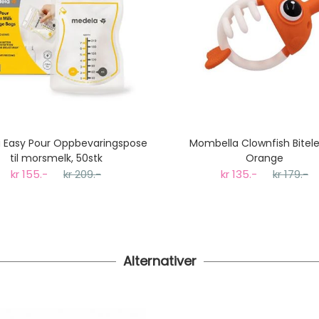
 Easy Pour Oppbevaringspose
Mombella Clownfish Bitele
til morsmelk, 50stk
Orange
kr 155.-
kr 209.-
kr 135.-
kr 179.-
Alternativer