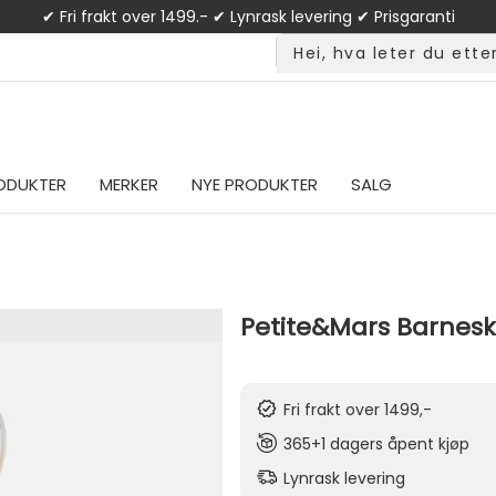
✔ Fri frakt over 1499.- ✔ Lynrask levering ✔ Prisgaranti
ODUKTER
MERKER
NYE PRODUKTER
SALG
Petite&Mars Barneskj
Fri frakt over 1499,-
365+1 dagers åpent kjøp
Lynrask levering