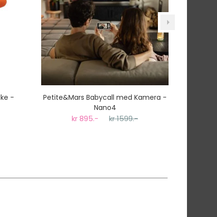
ke -
Petite&Mars Babycall med Kamera -
BABY
Nano4
kr 895.-
kr 1599.-