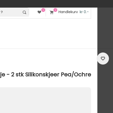
0
0
Handlekurv
kr 0.-
e - 2 stk Silikonskjeer Pea/Ochre