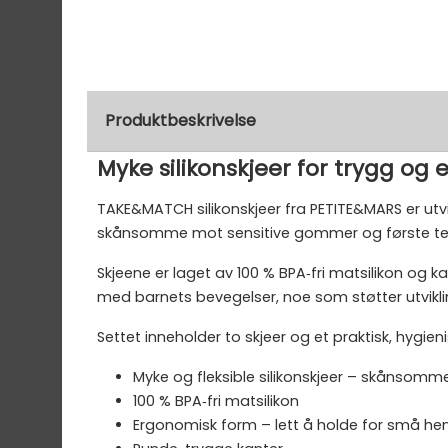
Produktbeskrivelse
Myke silikonskjeer for trygg og
TAKE&MATCH silikonskjeer fra PETITE&MARS er utv
skånsomme mot sensitive gommer og første tenn
Skjeene er laget av 100 % BPA‑fri matsilikon og k
med barnets bevegelser, noe som støtter utvikli
Settet inneholder to skjeer og et praktisk, hygie
Myke og fleksible silikonskjeer – skåns
100 % BPA‑fri matsilikon
Ergonomisk form – lett å holde for små he