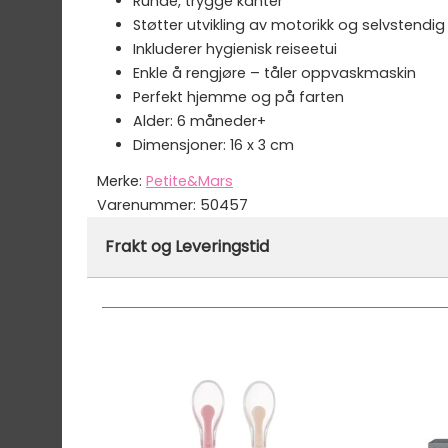
Runde, trygge kanter
Støtter utvikling av motorikk og selvstendig
Inkluderer hygienisk reiseetui
Enkle å rengjøre – tåler oppvaskmaskin
Perfekt hjemme og på farten
Alder: 6 måneder+
Dimensjoner: 16 x 3 cm
Merke:
Petite&Mars
Varenummer:
50457
Frakt og Leveringstid
På lager hos oss - klar for utsendelse innen
Vi har fri frakt på ordre over 1499.- På ordre
Ekspressfrakt med Bring Express og Widerøe 
Gjennomsnittlig leveringstid hos Mimmis er en 
Vi har fri retur ved bytte.