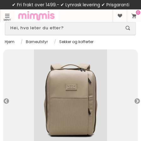
✔ Fri frakt over 1499.- ✔ Lynrask levering ✔ Prisgaranti
0
MENY
Hjem
/
Barneutstyr
/
Sekker og kofferter