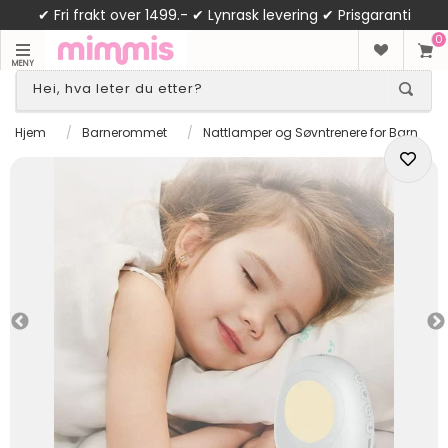
✔ Fri frakt over 1499.- ✔ Lynrask levering ✔ Prisgaranti
0
MENY
Hjem
/
Barnerommet
/
Nattlamper og Søvntrenere for Barn