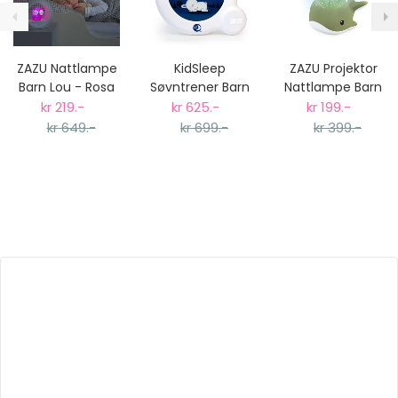
ZAZU Nattlampe
KidSleep
ZAZU Projektor
Barn Lou - Rosa
Søvntrener Barn
Nattlampe Barn
- Klokke med
- Wally Grønn
kr 219.-
kr 625.-
kr 199.-
Nattlampe og
kr 649.-
kr 699.-
kr 399.-
Projektor