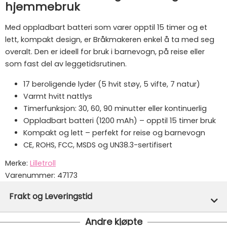
hjemmebruk
Med oppladbart batteri som varer opptil 15 timer og et
lett, kompakt design, er Bråkmakeren enkel å ta med seg
overalt. Den er ideell for bruk i barnevogn, på reise eller
som fast del av leggetidsrutinen.
17 beroligende lyder (5 hvit støy, 5 vifte, 7 natur)
Varmt hvitt nattlys
Timerfunksjon: 30, 60, 90 minutter eller kontinuerlig
Oppladbart batteri (1200 mAh) – opptil 15 timer bruk
Kompakt og lett – perfekt for reise og barnevogn
CE, ROHS, FCC, MSDS og UN38.3-sertifisert
Merke:
Lilletroll
Varenummer:
47173
Frakt og Leveringstid
Andre kjøpte
På lager hos oss - klar for utsendelse innen 24 timer