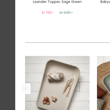
Leander Topper, Sage Green
Baby
kr 199.-
kr 249.-