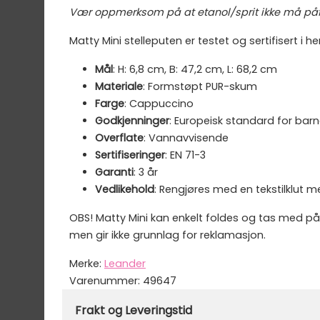
Vær oppmerksom på at etanol/sprit ikke må påføres
Matty Mini stelleputen er testet og sertifisert i h
Mål
: H: 6,8 cm, B: 47,2 cm, L: 68,2 cm
Materiale
: Formstøpt PUR-skum
Farge
: Cappuccino
Godkjenninger
: Europeisk standard for barn
Overflate
: Vannavvisende
Sertifiseringer
: EN 71-3
Garanti
: 3 år
Vedlikehold
: Rengjøres med en tekstilklut 
OBS! Matty Mini kan enkelt foldes og tas med på
men gir ikke grunnlag for reklamasjon.
Merke:
Leander
Varenummer:
49647
Frakt og Leveringstid