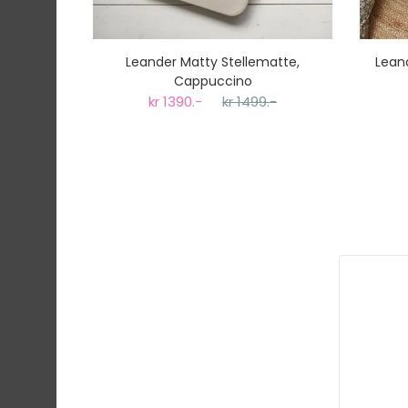
Leander Matty Stellematte,
Lean
Cappuccino
kr 1390.-
kr 1499.-