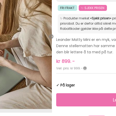
FRI FRAKT
✨ SJEKK PRISEN
✨ Produkter merket
«Sjekk prisen»
pr
prisrobot. Du er derfor alltid sikret markedets beste pris.
Rabattkoder gjelder ikke på dette p
Leander Matty Mini er en myk, va
Denne stellematten har samme m
den blir lettere å ta med på tur.
kr
899.
-
Veil. pris: kr 999.-
✓ På lager