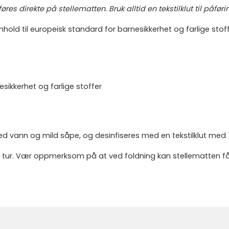
 direkte på stellematten. Bruk alltid en tekstilklut til påføri
enhold til europeisk standard for barnesikkerhet og farlige stoff
esikkerhet og farlige stoffer
med vann og mild såpe, og desinfiseres med en tekstilklut med 
 tur. Vær oppmerksom på at ved foldning kan stellematten få s