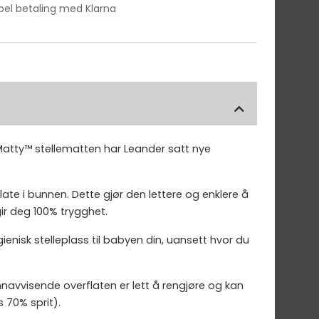
ibel betaling med Klarna
 Matty™ stellematten har Leander satt nye
ate i bunnen. Dette gjør den lettere og enklere å
gir deg 100% trygghet.
ienisk stelleplass til babyen din, uansett hvor du
navvisende overflaten er lett å rengjøre og kan
 70% sprit).