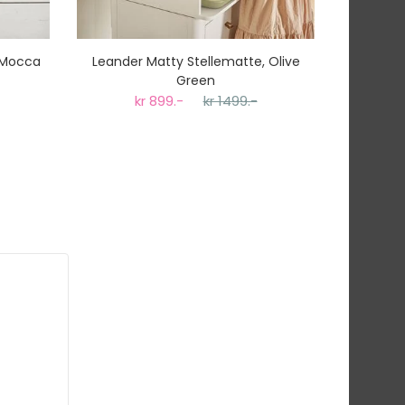
 Mocca
Leander Matty Stellematte, Olive
Leande
Green
kr 899.-
kr 1499.-