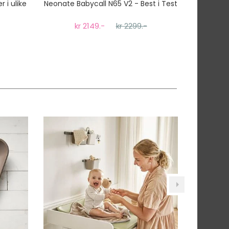
r i ulike
Neonate Babycall N65 V2 - Best i Test
Babyda
kr 2149.-
kr 2299.-