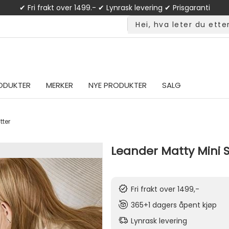
✔ Fri frakt over 1499.- ✔ Lynrask levering ✔ Prisgaranti
ODUKTER
MERKER
NYE PRODUKTER
SALG
tter
Leander Matty Mini 
Fri frakt over 1499,-
365+1 dagers åpent kjøp
Lynrask levering