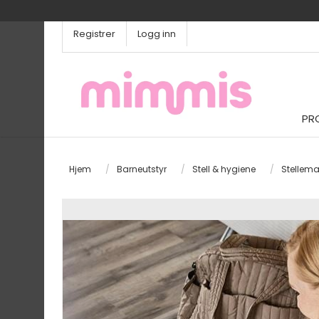
Registrer
Logg inn
PR
Hjem
/
Barneutstyr
/
Stell & hygiene
/
Stellema