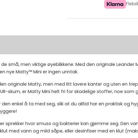
Fleks
or de små, men viktige øyeblikkene. Med den originale Leander
en nye Matty™ Mini er ingen unntak.
 originale Matty, men med litt lavere kanter og uten en trepl
PUR-skum, er Matty Mini helt fri for skadelige stoffer, noe som 
den enkel å ta med seg, slik at du alltid har en praktisk og hyg
tryggere!
eller sprekker hvor smuss og bakterier kan gjemme seg. Den van
klut med vann og mild såpe, eller desinfiser med en klut (maks