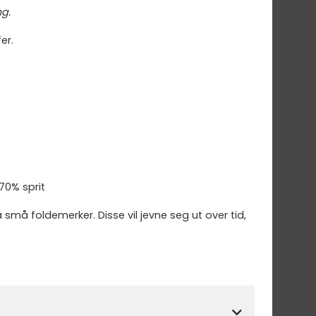
ng.
er.
70% sprit
må foldemerker. Disse vil jevne seg ut over tid,