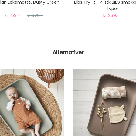
dan Lekematte, Dusty Green
Bibs Try-It - 4 stk BIBS smokke
typer
kr 159.-
kr 379.-
kr 239.-
Alternativer