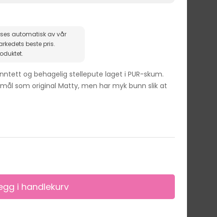
ises automatisk av vår
roduktet.
nntett og behagelig stellepute laget i PUR-skum.
ål som original Matty, men har myk bunn slik at