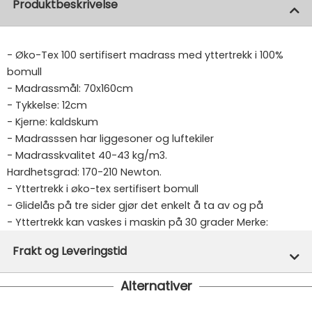
Produktbeskrivelse
- Øko-Tex 100 sertifisert madrass med yttertrekk i 100%
bomull
- Madrassmål: 70x160cm
- Tykkelse: 12cm
- Kjerne: kaldskum
- Madrasssen har liggesoner og luftekiler
- Madrasskvalitet 40-43 kg/m3.
Hardhetsgrad: 170-210 Newton.
- Yttertrekk i øko-tex sertifisert bomull
- Glidelås på tre sider gjør det enkelt å ta av og på
- Yttertrekk kan vaskes i maskin på 30 grader
Merke:
Hoppekids
Frakt og Leveringstid
Varenummer:
29060
Alternativer
Denne varen er ikke lager hos oss, men vil bli bestilt
inn til deg og avsendt så snart den kommer inn til