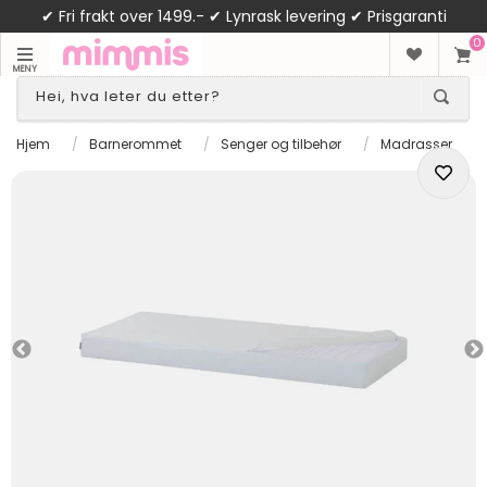
✔ Fri frakt over 1499.- ✔ Lynrask levering ✔ Prisgaranti
0
MENY
Hjem
/
Barnerommet
/
Senger og tilbehør
/
Madrasser