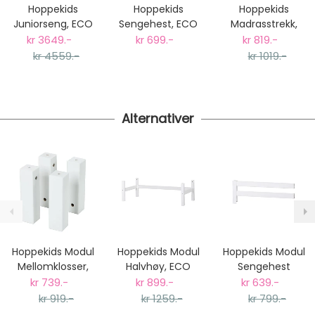
postnummer vil du få det som et alternativ i kassen.
Hoppekids
Hoppekids
Hoppekids
Gjennomsnittlig leveringstid hos Mimmis er en til tre
Juniorseng, ECO
Sengehest, ECO
Madrasstrekk,
dager fra bestilling til levering.
Luxury,
Luxury
90x200x9cm,
kr 3649.-
kr 699.-
kr 819.-
Vi har fri retur ved bytte.
90x200cm
90x200cm
Hvit
kr 4559.-
kr 1019.-
Alternativer
Hoppekids Modul
Hoppekids Modul
Hoppekids Modul
Mellomklosser,
Halvhøy, ECO
Sengehest
ECO Luxury
Luxury 70x160cm
Halvhøy til sklie,
kr 739.-
kr 899.-
kr 639.-
Køyeseng
ECO Dream
kr 919.-
kr 1259.-
kr 799.-
70x160cm