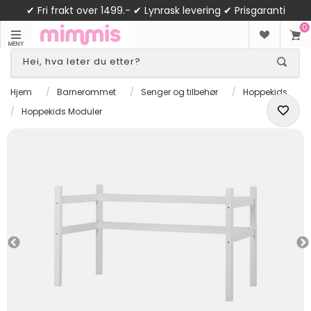
✔ Fri frakt over 1499.- ✔ Lynrask levering ✔ Prisgaranti
0
MENY
Hjem
/
Barnerommet
/
Senger og tilbehør
/
Hoppekids
/
Hoppekids Moduler