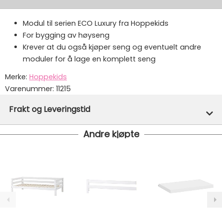
Modul til serien ECO Luxury fra Hoppekids
For bygging av høyseng
Krever at du også kjøper seng og eventuelt andre
moduler for å lage en komplett seng
Merke:
Hoppekids
Varenummer:
11215
Frakt og Leveringstid
Andre kjøpte
Denne varen er ikke lager hos oss, men vil bli bestilt
inn til deg og avsendt så snart den kommer inn til
lager.
Gratis frakt!
- Vi har fri frakt på ordre over 1499.- Dette
gjelder standard postpakke.
Ekspressfrakt med Bring Express og Widerøe koster
fra kr 129 - og dersom dette er tilgjengelig på ditt