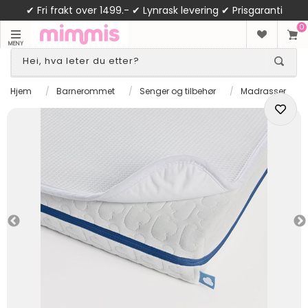
✔ Fri frakt over 1499.- ✔ Lynrask levering ✔ Prisgaranti
0
MENY
Hjem
/
Barnerommet
/
Senger og tilbehør
/
Madrasser