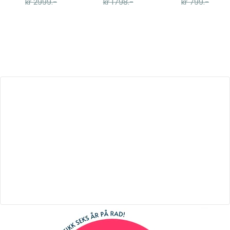
kr 2999.-
kr 1798.-
kr 799.-
Seng
60x120cm