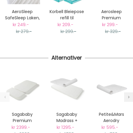
fra kr 129 - og dersom dette er tilgjengelig på ditt
postnummer vil du få det som et alternativ i kassen.
AeroSleep
Korbell Bleiepose
Aerosleep
Gjennomsnittlig leveringstid hos Mimmis er en til tre
SafeSleep Laken,
refill til
Premium
dager fra bestilling til levering.
60x120cm Hvit
Bleiebøtte, 3-
SafeSleep Laken,
kr 249.-
kr 209.-
kr 299.-
Vi har fri retur ved bytte.
pack
60x120cm Hvit
kr 279.-
kr 299.-
kr 329.-
Alternativer
Sagababy
Sagababy
Petite&Mars
Premium
Madrass +
Aerodry
Madrass til Sebra
Aerodry 3D
Madrassbeskyttels
kr 2399.-
kr 1295.-
kr 595.-
Baby&Junior
Madrassbeskyttelse,
60x120cm