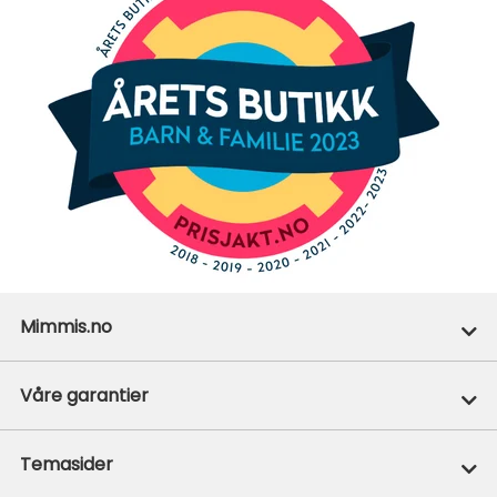
Mimmis.no
Ofte stilte spørsmål
Våre garantier
Om Mimmis
Prisgaranti
Temasider
Vår miljøpolicy
365+1 retur