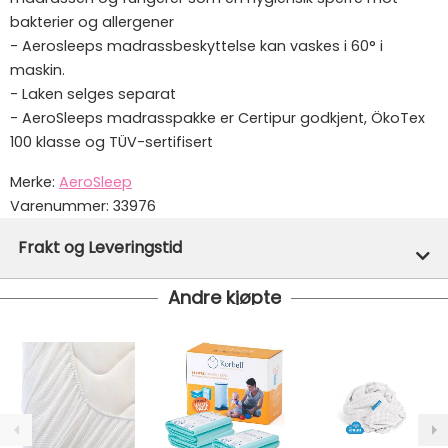
bakterier og allergener
- Aerosleeps madrassbeskyttelse kan vaskes i 60° i
maskin.
- Laken selges separat
- AeroSleeps madrasspakke er Certipur godkjent, ÖkoTex
100 klasse og TÜV-sertifisert
Merke:
AeroSleep
Varenummer:
33976
Frakt og Leveringstid
Andre kjøpte
Denne varen er ikke lager hos oss, men vil bli bestilt
inn til deg og avsendt så snart den kommer inn til
lager.
Gratis frakt!
- Vi har fri frakt på ordre over 1499.- Dette
gjelder standard postpakke.
Ekspressfrakt med Bring Express og Widerøe koster