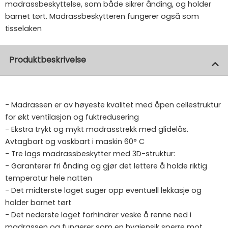
madrassbeskyttelse, som både sikrer ånding, og holder
barnet tørt. Madrassbeskytteren fungerer også som
tisselaken
Produktbeskrivelse
- Madrassen er av høyeste kvalitet med åpen cellestruktur
for økt ventilasjon og fuktredusering
- Ekstra trykt og mykt madrasstrekk med glidelås.
Avtagbart og vaskbart i maskin 60° C
- Tre lags madrassbeskytter med 3D-struktur:
- Garanterer fri ånding og gjør det lettere å holde riktig
temperatur hele natten
- Det midterste laget suger opp eventuell lekkasje og
holder barnet tørt
- Det nederste laget forhindrer veske å renne ned i
madrassen og fungerer som en hygiensik sperre mot