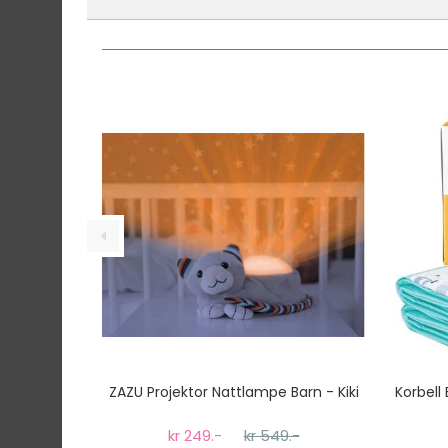
Denne varen er ikke lager hos oss, men vil bl
Vi har fri frakt på ordre over 1499.- På ordre
Ekspressfrakt med Bring Express og Widerøe 
Gjennomsnittlig leveringstid hos Mimmis er en 
Vi har fri retur ved bytte.
ZAZU Projektor Nattlampe Barn - Kiki
Korbell 
kr 249.-
kr 549.-