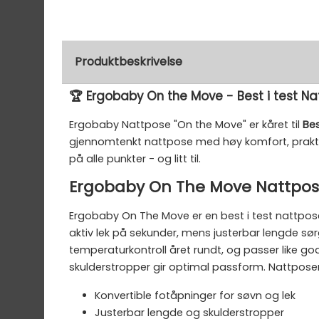
Produktbeskrivelse
🏆 Ergobaby On the Move - Best i test N
Ergobaby Nattpose "On the Move" er kåret til
Be
gjennomtenkt nattpose med høy komfort, praktisk
på alle punkter - og litt til.
Ergobaby On The Move Nattpo
Ergobaby On The Move er en best i test nattpose 
aktiv lek på sekunder, mens justerbar lengde s
temperaturkontroll året rundt, og passer like god
skulderstropper gir optimal passform. Nattposen
Konvertible fotåpninger for søvn og lek
Justerbar lengde og skulderstropper