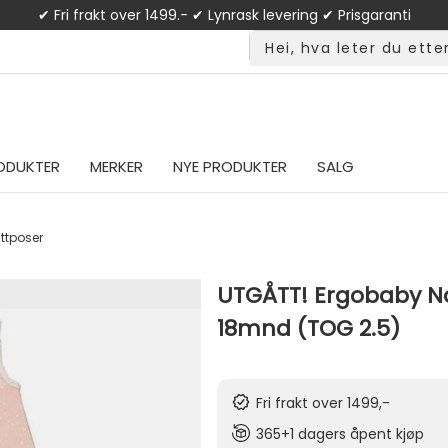
✔ Fri frakt over 1499.- ✔ Lynrask levering ✔ Prisgaranti
ODUKTER
MERKER
NYE PRODUKTER
SALG
ttposer
UTGÅTT! Ergobaby Na
18mnd (TOG 2.5)
Fri frakt over 1499,-
365+1 dagers åpent kjøp