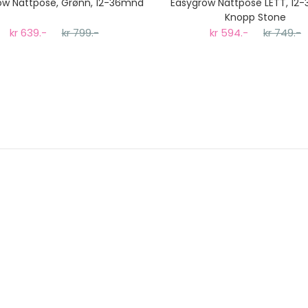
ow Nattpose, Grønn, 12-36mnd
Easygrow Nattpose LETT, 12
Knopp Stone
kr 639.-
kr 799.-
kr 594.-
kr 749.-