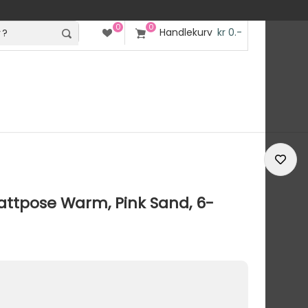
0
0
Handlekurv
kr 0.-
ttpose Warm, Pink Sand, 6-