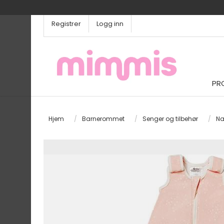
Registrer
Logg inn
PR
Hjem
/
Barnerommet
/
Senger og tilbehør
/
Na