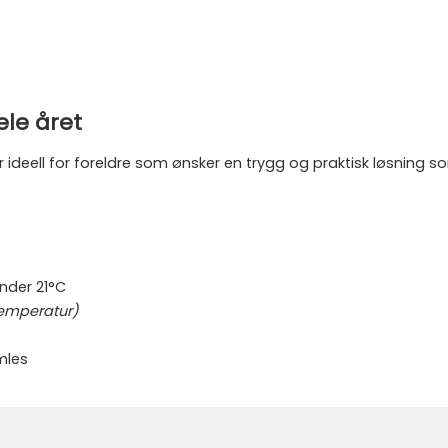
ele året
ideell for foreldre som ønsker en trygg og praktisk løsning so
under 21°C
temperatur)
mles