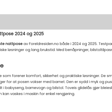
attpose 2024 og 2025
ste nattpose
av Foreldresiden.no både i 2024 og 2025. Testp
e løsninger og lang brukstid. Med benåpninger, bilstoltilpas
se
som forener komfort, sikkerhet og praktiske løsninger. De sma
ørger for at posen vokser med barnet. Den er sydd i myk og p
t i babyseng, barnevogn og bilstol. Toveis glidelås gjør bleiesk
 kan vaskes i maskin for enkel rengjøring.