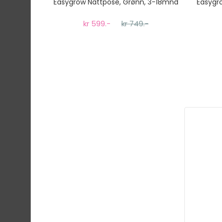
Easygrow Nattpose, Grønn, 3-18mnd
Easygr
kr 599.-
kr 749.-