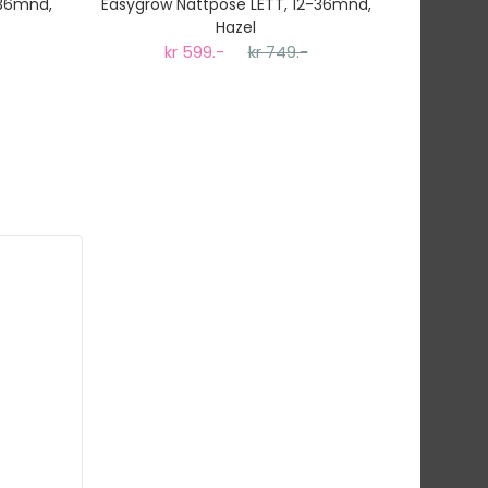
-36mnd,
Easygrow Nattpose LETT, 12-36mnd,
Sagababy
Hazel
kr 599.-
kr 749.-