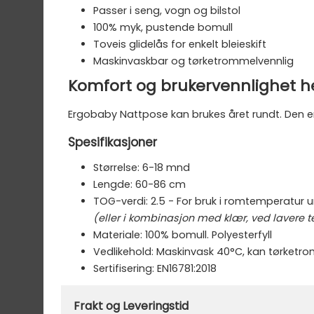
Passer i seng, vogn og bilstol
100% myk, pustende bomull
Toveis glidelås for enkelt bleieskift
Maskinvaskbar og tørketrommelvennlig
Komfort og brukervennlighet h
Ergobaby Nattpose kan brukes året rundt. Den er 
Spesifikasjoner
Størrelse: 6-18 mnd
Lengde: 60-86 cm
TOG-verdi: 2.5 - For bruk i romtemperatur 
(eller i kombinasjon med klær, ved lavere 
Materiale: 100% bomull. Polyesterfyll
Vedlikehold: Maskinvask 40°C, kan tørketro
Sertifisering: EN16781:2018
Merke:
Ergobaby
Frakt og Leveringstid
Varenummer:
45531