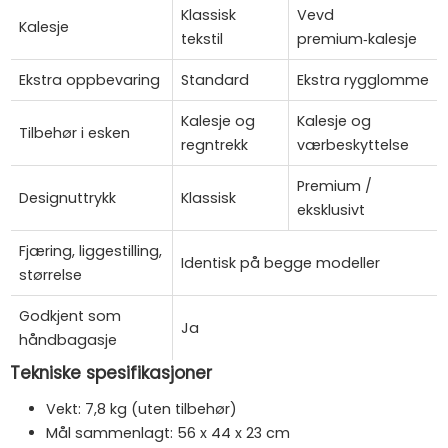
Klassisk
Vevd
Kalesje
tekstil
premium‑kalesje
Ekstra oppbevaring
Standard
Ekstra rygglomme
Kalesje og
Kalesje og
Tilbehør i esken
regntrekk
værbeskyttelse
Premium /
Designuttrykk
Klassisk
eksklusivt
Fjæring, liggestilling,
Identisk på begge modeller
størrelse
Godkjent som
Ja
håndbagasje
Tekniske spesifikasjoner
Vekt: 7,8 kg (uten tilbehør)
Mål sammenlagt: 56 x 44 x 23 cm