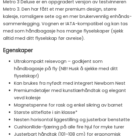
Metro 3 Deluxe er en oppgradert versjon av testvinneren
Metro 3. Den har fått et mer premium design, større
kalesje, romsligere sete og en mer brukervennlig enhånds-
sammenlegging. Vognen er IATA-kompatibel og kan tas
med som håndbagasje hos mange flyselskaper (sjekk
alltid med ditt flyselskap før avreise).
Egenskaper
Ultrakompakt reisevogn – godkjent som
håndbagasje på fly (NB! Husk å sjekke med ditt
flyselskap!)
Kan brukes fra nyfødt med integrert Newborn Nest
Premiumdetaljer med kunstlærhåndtak og elegant
vevd kalesje
Magnetspenne for rask og enkel sikring av barnet
Største sitteflate i sin klasse*
Nesten horisontal liggestilling og justerbar benstøtte
CushionRide-fjæring på alle fire hjul for myke turer
Justerbart håndtak (101–108 cm) for ergonomisk