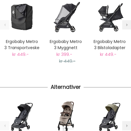
gjelder standard postpakke.
Ekspressfrakt med Bring Express og Widerøe koster
fra kr 129 - og dersom dette er tilgjengelig på ditt
postnummer vil du få det som et alternativ i kassen.
Gjennomsnittlig leveringstid hos Mimmis er en til tre
dager fra bestilling til levering.
Ergobaby Metro
Ergobaby Metro
Ergobaby Metro
Vi har fri retur ved bytte.
3 Transportveske
3 Myggnett
3 Bilstoladapter
kr 449.-
kr 399.-
kr 449.-
kr 449.-
Alternativer