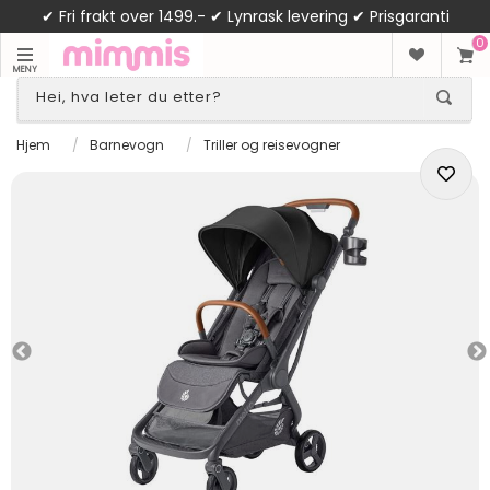
✔ Fri frakt over 1499.- ✔ Lynrask levering ✔ Prisgaranti
0
MENY
Hjem
/
Barnevogn
/
Triller og reisevogner