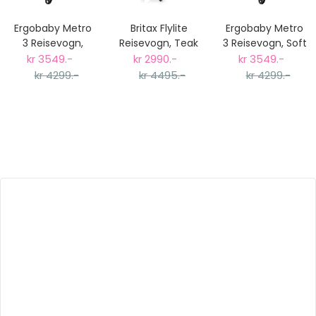
Ergobaby Metro
Britax Flylite
Ergobaby Metro
3 Reisevogn,
Reisevogn, Teak
3 Reisevogn, Soft
Onyx Black
Olive
kr 3549.-
kr 2990.-
kr 3549.-
kr 4299.-
kr 4495.-
kr 4299.-