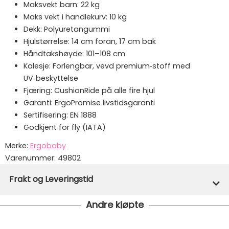
Maksvekt barn: 22 kg
Maks vekt i handlekurv: 10 kg
Dekk: Polyuretangummi
Hjulstørrelse: 14 cm foran, 17 cm bak
Håndtakshøyde: 101–108 cm
Kalesje: Forlengbar, vevd premium‑stoff med
UV‑beskyttelse
Fjæring: CushionRide på alle fire hjul
Garanti: ErgoPromise livstidsgaranti
Sertifisering: EN 1888
Godkjent for fly (IATA)
Merke:
Ergobaby
Varenummer:
49802
Frakt og Leveringstid
Andre kjøpte
På lager hos oss - klar for utsendelse innen 24 timer
Gratis frakt!
- Vi har fri frakt på ordre over 1499.- Dette