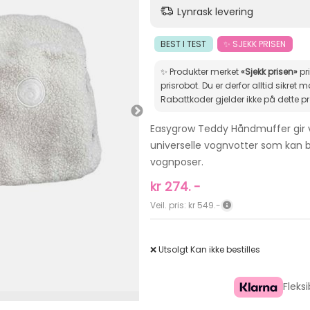
Lynrask levering
BEST I TEST
✨ SJEKK PRISEN
✨ Produkter merket
«Sjekk prisen»
pr
prisrobot. Du er derfor alltid sikret markedets beste pris.
Rabattkoder gjelder ikke på dette p
Easygrow Teddy Håndmuffer gir v
universelle vognvotter som kan b
vognposer.
kr
274.
-
Veil. pris: kr 549.-
❌ Utsolgt
Kan ikke bestilles
Fleks