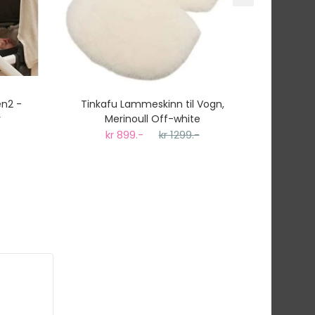
en2 -
Tinkafu Lammeskinn til Vogn,
Tinka
r
Merinoull Off-white
kr 899.-
kr 1299.-