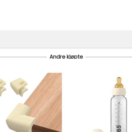
Andre kjøpte
i bestilt inn til deg og avsendt så snart den kommer inn til lage
 under er fraktprisen fra kr 79.-
koster fra kr 129 - og dersom dette er tilgjengelig på ditt pos
til tre dager fra bestilling til levering.