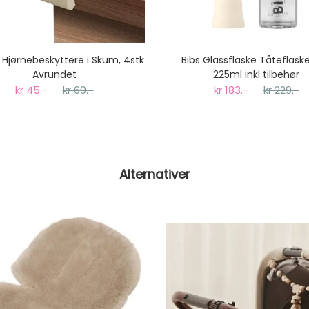
oll Hjørnebeskyttere i Skum, 4stk
Bibs Glassflaske Tåteflaske
Avrundet
225ml inkl tilbehør
kr 45.-
kr 69.-
kr 183.-
kr 229.-
Alternativer