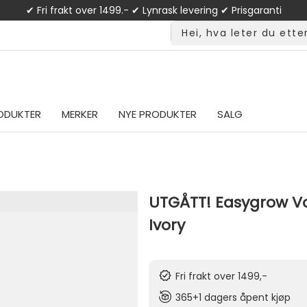
✔ Fri frakt over 1499.- ✔ Lynrask levering ✔ Prisgaranti
ODUKTER
MERKER
NYE PRODUKTER
SALG
UTGÅTT! Easygrow Vo
Ivory
Fri frakt over 1499,-
365+1 dagers åpent kjøp