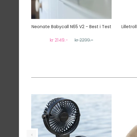
Neonate Babycall N65 V2 - Best i Test
Lilletr
kr 2149.-
kr 2299.-