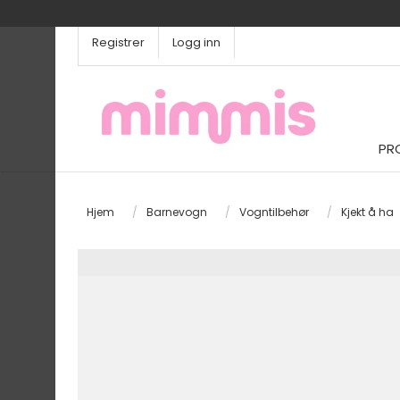
Registrer
Logg inn
PR
Hjem
/
Barnevogn
/
Vogntilbehør
/
Kjekt å ha