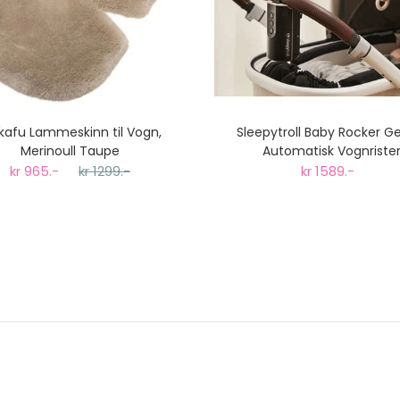
kafu Lammeskinn til Vogn,
Sleepytroll Baby Rocker G
Merinoull Taupe
Automatisk Vognriste
kr 965.-
kr 1299.-
kr 1589.-