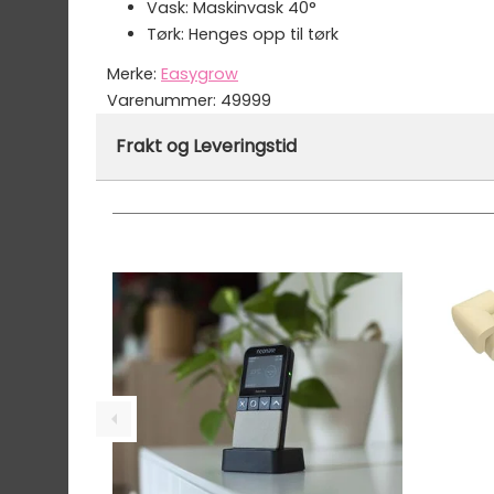
Vask: Maskinvask 40°
Tørk: Henges opp til tørk
Merke:
Easygrow
Varenummer:
49999
Frakt og Leveringstid
Denne varen er ikke lager hos oss, men vil bl
Vi har fri frakt på ordre over 1499.- På ordre
Ekspressfrakt med Bring Express og Widerøe 
Gjennomsnittlig leveringstid hos Mimmis er en 
Vi har fri retur ved bytte.