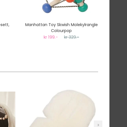
sett,
Manhattan Toy Skwish Molekylrangle
Lilletrol
Colourpop
kr 199.-
kr 329.-