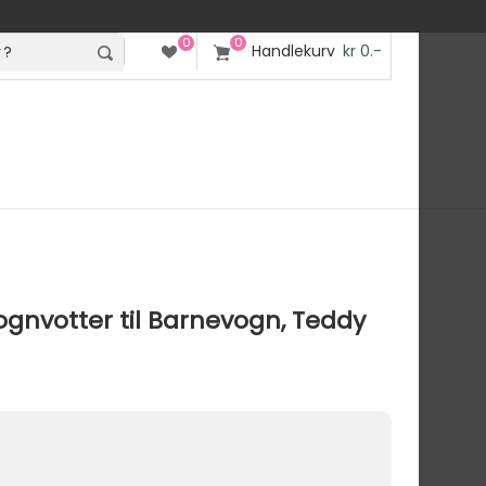
0
0
Handlekurv
kr 0.-
gnvotter til Barnevogn, Teddy