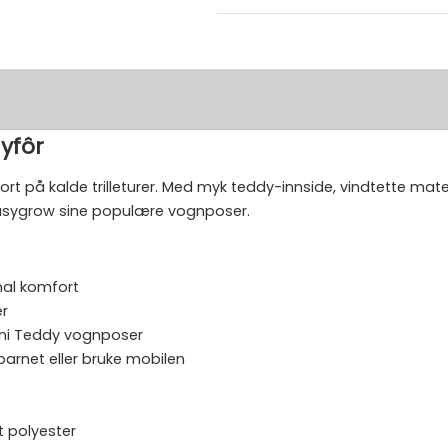
yfôr
t på kalde trilleturer. Med myk teddy-innside, vindtette mater
Easygrow sine populære vognposer.
mal komfort
er
ni Teddy vognposer
 barnet eller bruke mobilen
rt polyester