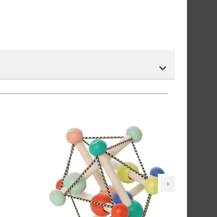
r.
tnummer vil du få det som et alternativ i kassen.