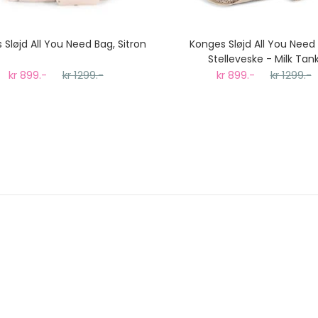
Sløjd All You Need Bag, Sitron
Konges Sløjd All You Need
Stelleveske - Milk Tan
kr 899.-
kr 1299.-
kr 899.-
kr 1299.-