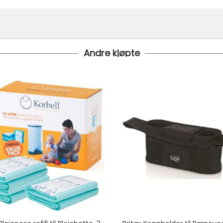
Andre kjøpte
 24 timer
 under er fraktprisen fra kr 79.-
koster fra kr 129 - og dersom dette er tilgjengelig på ditt pos
til tre dager fra bestilling til levering.