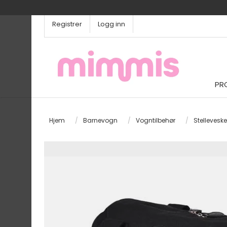
Registrer
Logg inn
PR
Hjem
/
Barnevogn
/
Vogntilbehør
/
Stelleveske