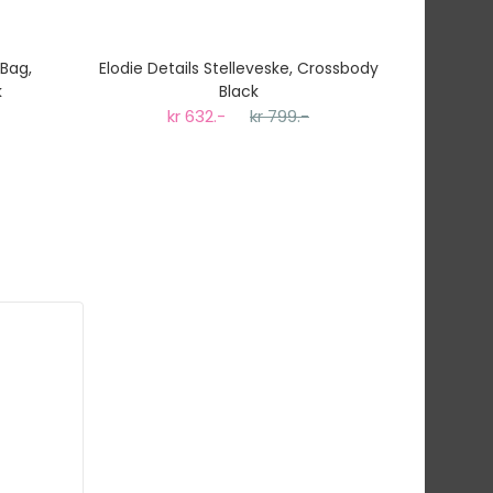
 Bag,
Elodie Details Stelleveske, Crossbody
Ti
k
Black
kr 632.-
kr 799.-