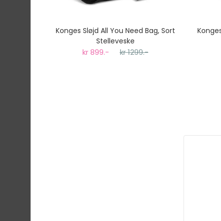
Konges Sløjd All You Need Bag, Sort
Konges 
Stelleveske
kr 899.-
kr 1299.-