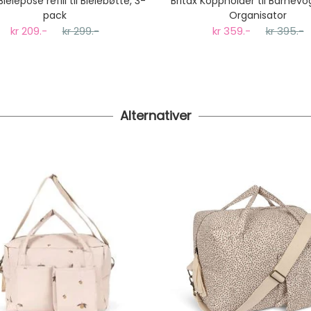
Bleiepose refill til Bleiebøtte, 3-
Britax Koppholder til Barnevo
pack
Organisator
kr 209.-
kr 299.-
kr 359.-
kr 395.-
Alternativer