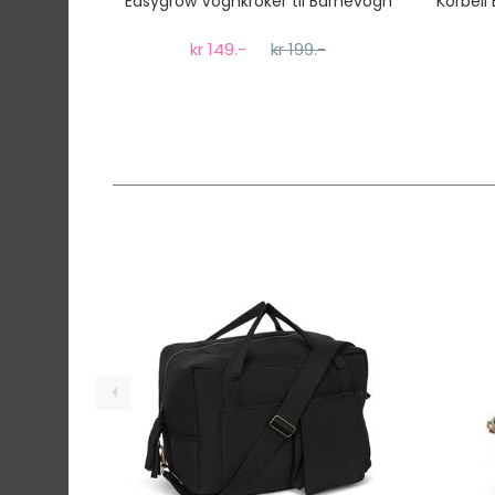
Easygrow Vognkroker til Barnevogn
Korbell 
kr 149.-
kr 199.-