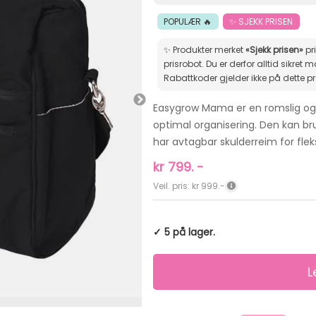
POPULÆR 🔥
✨ SJEKK PRISEN
✨ Produkter merket
«Sjekk prisen»
pr
prisrobot. Du er derfor alltid sikret markedets beste pris.
Rabattkoder gjelder ikke på dette p
Easygrow Mama er en romslig og 
optimal organisering. Den kan br
har avtagbar skulderreim for flek
kr
799.
-
Veil. pris: kr 999.-
✓ 5 på lager.