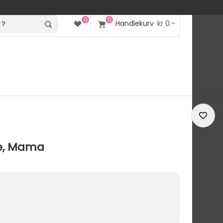
0
0
Handlekurv
kr 0.-
ke, Mama