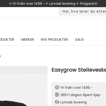
✔ Fri frakt over 1499.- ✔ Lynrask levering ✔ Prisgaranti
ODUKTER
MERKER
NYE PRODUKTER
SALG
r
Easygrow Stelleves
Fri frakt over 1499,-
365+1 dagers åpent kjøp
Lynrask levering