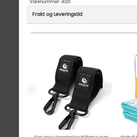
Varenummer:
41211
Frakt og Leveringstid
På lager hos oss - klar for utsendelse innen
Vi har fri frakt på ordre over 1499.- På ordre
Ekspressfrakt med Bring Express og Widerøe 
Gjennomsnittlig leveringstid hos Mimmis er en 
Vi har fri retur ved bytte.