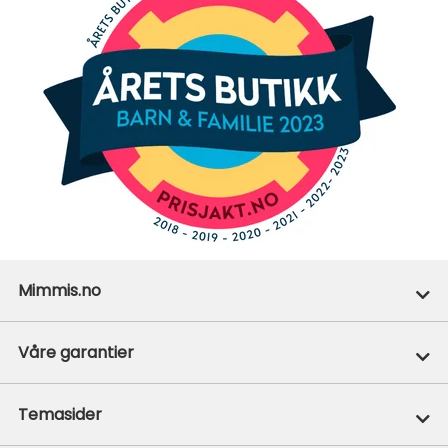
Mimmis.no
Ofte stilte spørsmål
Våre garantier
Om Mimmis
Prisgaranti
Temasider
Vår miljøpolicy
365+1 retur