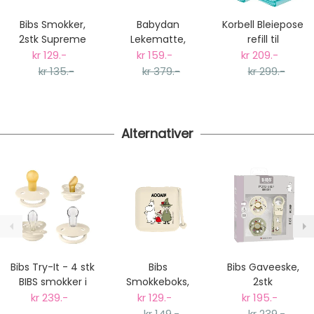
postnummer vil du få det som et alternativ i kassen.
Bibs Smokker,
Babydan
Korbell Bleiepose
Gjennomsnittlig leveringstid hos Mimmis er en til tre
2stk Supreme
Lekematte,
refill til
dager fra bestilling til levering.
Ivory / Blush,
Dusty Rose
Bleiebøtte, 3-
kr 129.-
kr 159.-
kr 209.-
Vi har fri retur ved bytte.
Silikon - Size 1
pack
kr 135.-
kr 379.-
kr 299.-
Alternativer
Bibs Try-It - 4 stk
Bibs
Bibs Gaveeske,
BIBS smokker i
Smokkeboks,
2stk
ulike typer
Mummi, Ivory
Mummitrollet
kr 239.-
kr 129.-
kr 195.-
Smokker +
kr 149.-
kr 239.-