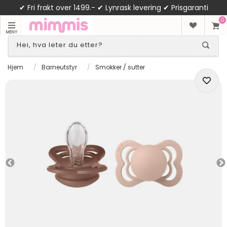
✔ Fri frakt over 1499.- ✔ Lynrask levering ✔ Prisgaranti
0
MENY
Hjem
/
Barneutstyr
/
Smokker / sutter