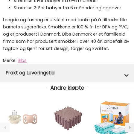
Størrelse 1: For babyer fra 0-6 måneder
Størrelse 2: For babyer fra 6 måneder og oppover
Lengde og fasong er utviklet med tanke på å tilfredsstille
barnets sugerefleks. Smokkene er 100 % fri for BPA og PVC,
og er produsert i Danmark. Bibs Denmark er et familieeid
firma som har produsert smokker i over 40 år, anbefalt av
fagfolk og kjent for sitt design, farger og kvalitet.
Merke:
Bibs
Varenummer:
49161
Frakt og Leveringstid
Andre kjøpte
Denne varen er ikke lager hos oss, men vil bli bestilt
inn til deg og avsendt så snart den kommer inn til
lager.
Vi har fri frakt på ordre over 1499.- På ordre under er
fraktprisen fra kr 79.-
Ekspressfrakt med Bring Express og Widerøe koster
fra kr 129 - og dersom dette er tilgjengelig på ditt