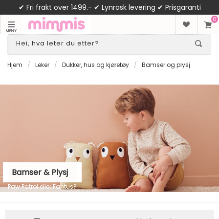
✔ Fri frakt over 1499.- ✔ Lynrask levering ✔ Prisgaranti
0
MENY
Hjem
/
Leker
/
Dukker, hus og kjøretøy
/
Bamser og plysj
Bamser & Plysj
Paw Patrol eller Fantus?