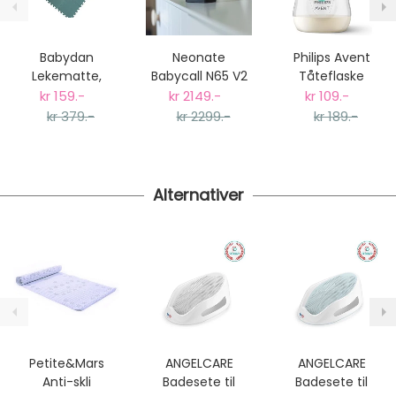
Vi har fri retur ved bytte.
Babydan
Neonate
Philips Avent
Lekematte,
Babycall N65 V2
Tåteflaske
Dusty Green
- Best i Test
Natural AirFree
kr 159.-
kr 2149.-
kr 109.-
125ml
kr 379.-
kr 2299.-
kr 189.-
Alternativer
Petite&Mars
ANGELCARE
ANGELCARE
Anti-skli
Badesete til
Badesete til