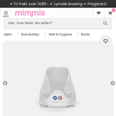
✔ Fri frakt over 1499.- ✔ Lynrask levering ✔ Prisgaranti
0
MENY
Hjem
/
Barneutstyr
/
Stell & hygiene
/
Bade