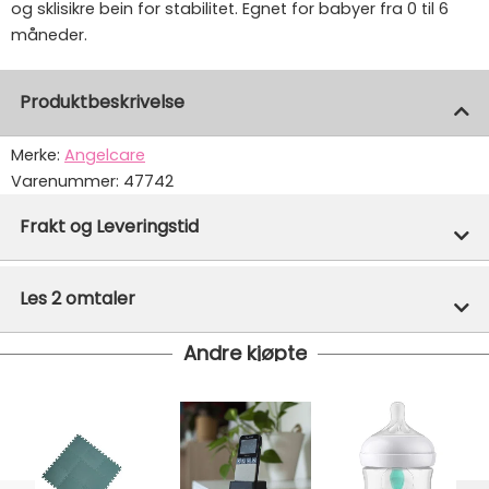
og sklisikre bein for stabilitet. Egnet for babyer fra 0 til 6
måneder.
Produktbeskrivelse
Merke:
Angelcare
Varenummer:
47742
Frakt og Leveringstid
På lager hos oss - klar for utsendelse innen 24 timer
Les 2 omtaler
Vi har fri frakt på ordre over 1499.- På ordre under er
fraktprisen fra kr 79.-
Andre kjøpte
Ekspressfrakt med Bring Express og Widerøe koster
fra kr 129 - og dersom dette er tilgjengelig på ditt
postnummer vil du få det som et alternativ i kassen.
Gjennomsnittlig leveringstid hos Mimmis er en til tre
dager fra bestilling til levering.