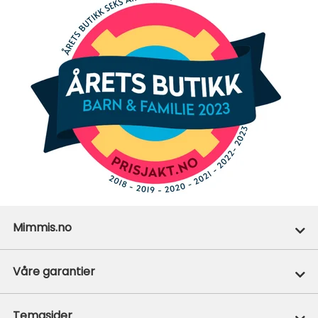
Mimmis.no
Ofte stilte spørsmål
Våre garantier
Om Mimmis
Prisgaranti
Temasider
Vår miljøpolicy