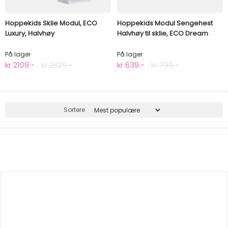
Hoppekids Sklie Modul, ECO
Hoppekids Modul Sengehest
Luxury, Halvhøy
Halvhøy til sklie, ECO Dream
70x160cm
På lager
På lager
kr 2109.-
kr 2629.-
kr 639.-
kr 799.-
Sortere