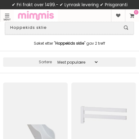
✔ Fri frakt over 1499.- ✔ Lynrask levering ✔ Prisgaranti
0
MENY
Søket etter "
Hoppekids sklie
" gav 2 treff
Sortere