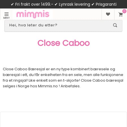
✔ Fri frakt over 1499.- ✔ Lynrask levering ✔ Prisgaranti
0
MENY
Close Caboo
Close Caboo Bæresjal er en ny type kombinert bæresele og
bæresjal i ett, du får enkelheten fra en sele, men alle funksjonene
fra et ringsjal! Like enkelt som en t-skjorte! Close Caboo bæresjal
selges i Norge hos Mimmis.no ! Anbefales.