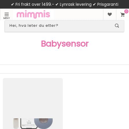
✔ Fri frakt over 1499.- ✔ Lynrask levering ✔ Prisgaranti
0
MENY
Babysensor