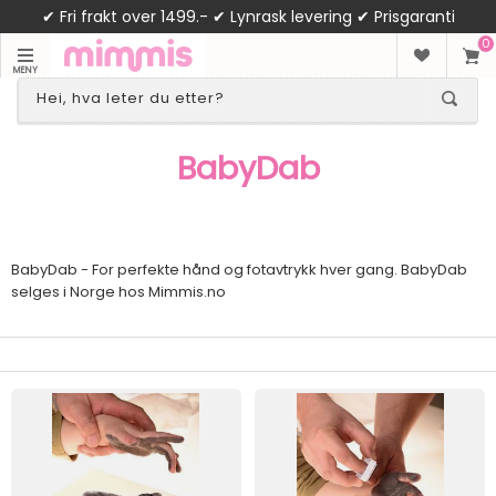
✔ Fri frakt over 1499.- ✔ Lynrask levering ✔ Prisgaranti
0
MENY
BabyDab
BabyDab - For perfekte hånd og fotavtrykk hver gang. BabyDab
selges i Norge hos Mimmis.no